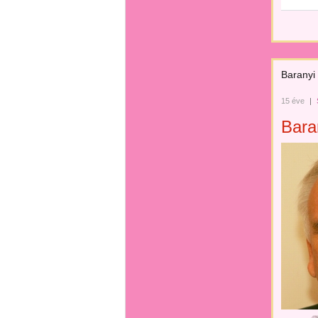
Baranyi
15 éve
|
Bara