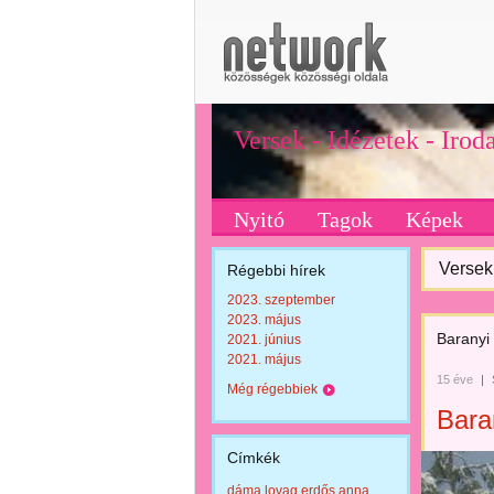
Versek - Idézetek - Iro
Nyitó
Tagok
Képek
Versek 
Régebbi hírek
2023. szeptember
2023. május
Baranyi
2021. június
2021. május
15 éve
|
Még régebbiek
Bara
Címkék
dáma lovag erdős anna