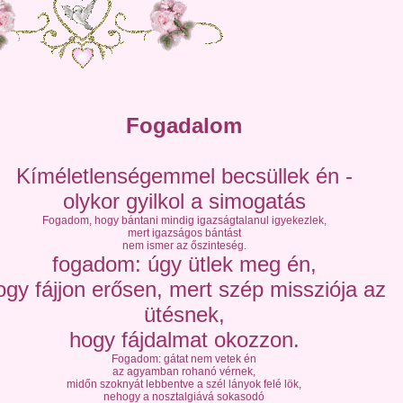
Fogadalom
Kíméletlenségemmel becsüllek én -
olykor gyilkol a simogatás
Fogadom, hogy bántani mindig igazságtalanul igyekezlek,
mert igazságos bántást
nem ismer az őszinteség.
fogadom: úgy ütlek meg én,
ogy fájjon erősen, mert szép missziója az
ütésnek,
hogy fájdalmat okozzon.
Fogadom: gátat nem vetek én
az agyamban rohanó vérnek,
midőn szoknyát lebbentve a szél lányok felé lök,
nehogy a nosztalgiává sokasodó