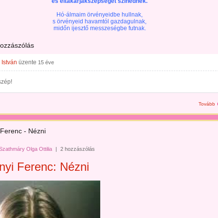
és eltakarjákszépségét szinednek.
Hó-álmaim örvényeidbe hullnak,
s örvényeid havamtól gazdagulnak,
midőn ijesztő messzeségbe futnak.
hozzászólás
 István
üzente
15 éve
szép!
Tovább
 Ferenc - Nézni
Szathmáry Olga Ottilia
|
2 hozzászólás
nyi Ferenc: Nézni