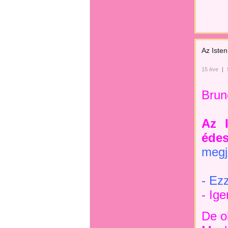
Az Iste
15 éve
|
Brun
Az I
édes
megj
- Ez
- Ige
De o