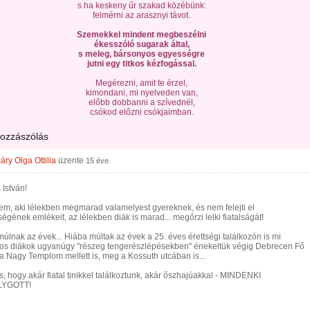
s ha keskeny űr szakad közébünk:
felmérni az arasznyi távot.
Szemekkel mindent megbeszélni
ékesszóló sugarak által,
s meleg, bársonyos egyességre
jutni egy titkos kézfogással.
Megérezni, amit te érzel,
kimondani, mi nyelveden van,
előbb dobbanni a szívednél,
csókod előzni csókjaimban.
hozzászólás
ry Olga Ottilia
üzente
15 éve
István!
em, aki lélekben megmarad valamelyest gyereknek, és nem felejti el
égének emlékeit, az lélekben diák is marad... megőrzi lelki fiatalságát!
úlnak az évek... Hiába múltak az évek a 25. éves érettségi találkozón is mi
os diákok ugyanúgy "részeg tengerészlépésekben" énekeltük végig Debrecen Fő
 a Nagy Templom mellett is, meg a Kossuth utcában is...
, hogy akár fiatal tinikkel találkoztunk, akár őszhajúakkal - MINDENKI
YGOTT!