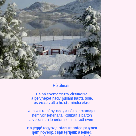
Hó-álmaim
És hó esett a tiszta víztükörre,
a pelyheket nagy hullám kapta ölbe,
és vízzé vált a hó ott mindörökre.
Nem volt remény, hogy a hó megmaradjon,
nem volt fehér a táj, csupán a parton
a víz szinén fehérlőn nem maradt nyom.
Ha jéggé fagysz,a rádhullt drága pelyhek
nem növelik, csak terhelik a lelked,