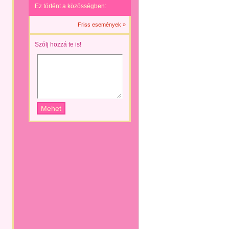
Ez történt a közösségben:
Friss események »
Szólj hozzá te is!