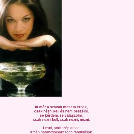
Itt már a szavak mitsem érnek,
csak nézni kell és nem beszélni,
se kérdeni, se válaszolni,
csak nézni kell, csak nézni, nézni.
Lesni, amit szép arcod
izmán parancsolnakcsöpp rándulások,