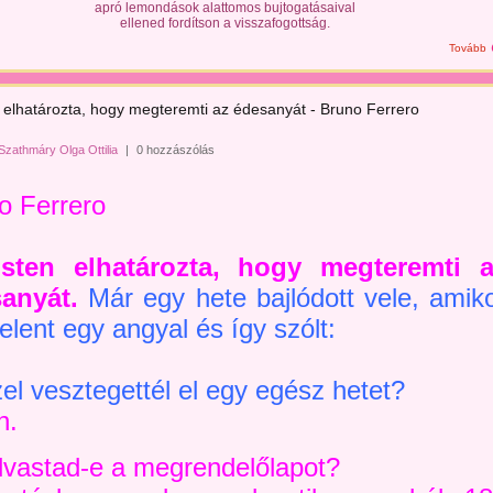
apró lemondások alattomos bujtogatásaival
ellened fordítson a visszafogottság.
Tovább
n elhatározta, hogy megteremti az édesanyát - Bruno Ferrero
Szathmáry Olga Ottilia
|
0 hozzászólás
o Ferrero
sten elhatározta, hogy megteremti 
anyát.
Már egy hete bajlódott vele, amik
elent egy angyal és így szólt:
zel vesztegettél el egy egész hetet?
n.
lvastad-e a megrendelőlapot?