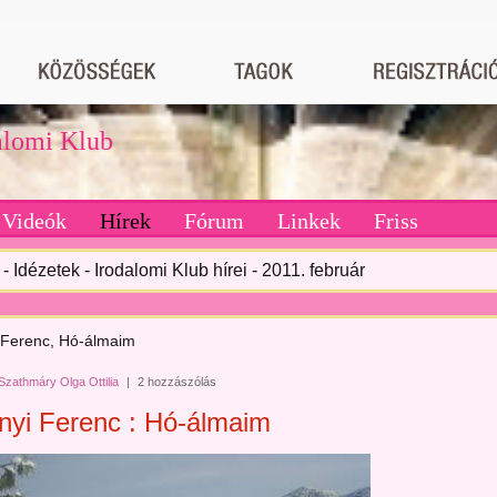
dalomi Klub
Videók
Hírek
Fórum
Linkek
Friss
- Idézetek - Irodalomi Klub hírei - 2011. február
 Ferenc, Hó-álmaim
Szathmáry Olga Ottilia
|
2 hozzászólás
nyi Ferenc : Hó-álmaim