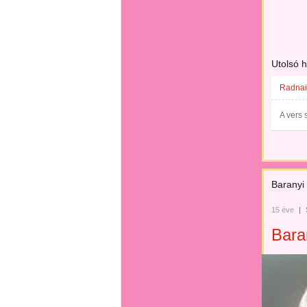
Utolsó 
Radnai
A vers 
Baranyi
15 éve
|
Bara