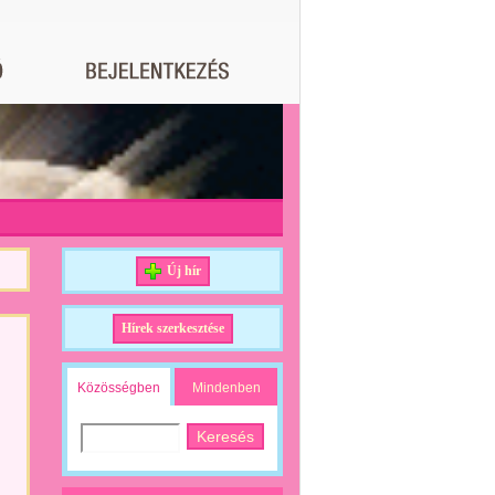
Új hír
Hírek szerkesztése
Közösségben
Mindenben