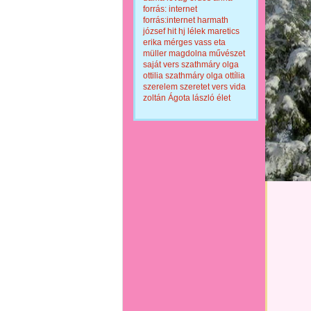
forrás: internet
forrás:internet
harmath
józsef
hit
hj
lélek
maretics
erika
mérges vass eta
müller magdolna
művészet
saját vers
szathmáry olga
ottilia
szathmáry olga ottília
szerelem
szeretet
vers
vida
zoltán
Ágota lászló
élet