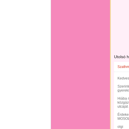
Utolsó 
Szathmá
Kedves 
Szerint
gyereks
Hiába m
közgáz
utcáját
Érdekes
MOSOL
olgi