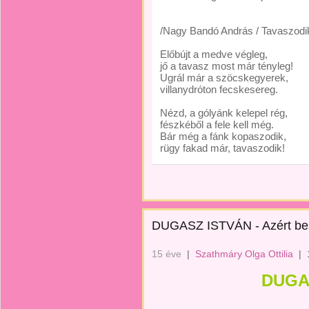
/Nagy Bandó András / Tavaszodi
Előbújt a medve végleg,
jő a tavasz most már tényleg!
Ugrál már a szöcskegyerek,
villanydróton fecskesereg.
Nézd, a gólyánk kelepel rég,
fészkéből a fele kell még.
Bár még a fánk kopaszodik,
rügy fakad már, tavaszodik!
DUGASZ ISTVÁN - Azért be
15 éve
|
Szathmáry Olga Ottilia
|
DUGA