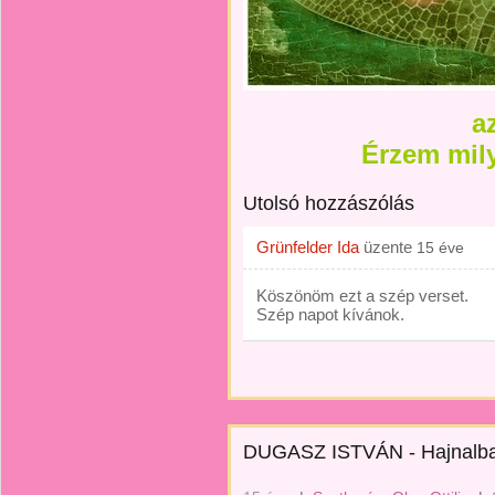
a
Érzem mily
Utolsó hozzászólás
Grünfelder Ida
üzente
15 éve
Köszönöm ezt a szép verset.
Szép napot kívánok.
DUGASZ ISTVÁN - Hajnalb