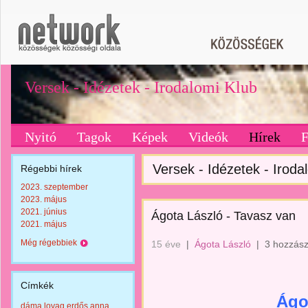
Versek - Idézetek - Irodalomi Klub
Nyitó
Tagok
Képek
Videók
Hírek
Versek - Idézetek - Iroda
Régebbi hírek
2023. szeptember
2023. május
2021. június
Ágota László - Tavasz van
2021. május
Még régebbiek
15 éve
|
Ágota László
|
3 hozzász
Címkék
Ágo
dáma lovag erdős anna