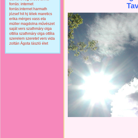
Ta
forrás: internet
forrás:internet
harmath
józsef
hit
hj
lélek
maretics
erika
mérges vass eta
müller magdolna
művészet
saját vers
szathmáry olga
ottilia
szathmáry olga ottília
szerelem
szeretet
vers
vida
zoltán
Ágota lászló
élet