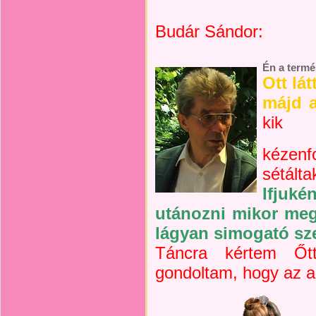
Budár Sándor:
Én a termé
Ott lá
májd a
kik
kézenf
sétálta
Ifju
utánozni mikor megé
lágyan simogató sze
Táncra kértem Ő
gondoltam, hogy az a 