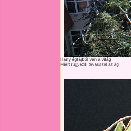
Hány égtájból van a világ
Miért rügyezik tavasszal az ág