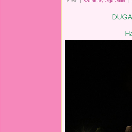
15 éve
|
Szathmáry Olga Ottilia
|
DUGA
Ha