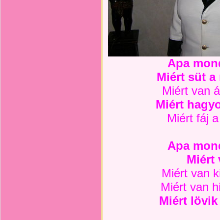
Apa mon
Miért süt a
Miért van á
Miért hagyo
Miért fáj 
Apa mon
Miért
Miért van 
Miért van h
Miért lövi