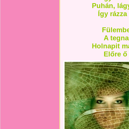
Puhán, lágy
Így rázza
Fülembe
A tegna
Holnapit m
Előre ő