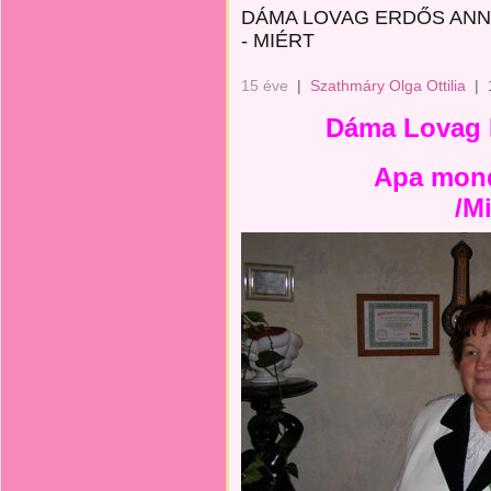
DÁMA LOVAG ERDŐS ANN
- MIÉRT
15 éve
|
Szathmáry Olga Ottilia
|
Dáma Lovag Er
Apa mon
/M