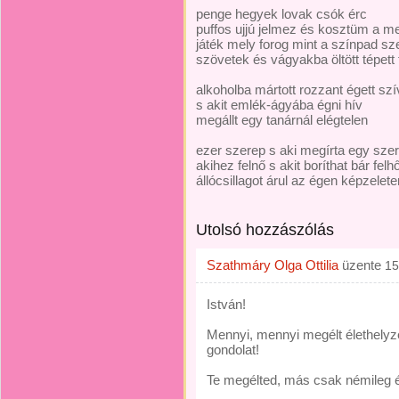
penge hegyek lovak csók érc
puffos ujjú jelmez és kosztüm a m
játék mely forog mint a színpad sz
szövetek és vágyakba öltött tépett 
alkoholba mártott rozzant égett szí
s akit emlék-ágyába égni hív
megállt egy tanárnál elégtelen
ezer szerep s aki megírta egy sze
akihez felnő s akit boríthat bár felh
állócsillagot árul az égen képzele
Utolsó hozzászólás
Szathmáry Olga Ottilia
üzente
15
István!
Mennyi, mennyi megélt élethelyze
gondolat!
Te megélted, más csak némileg ér