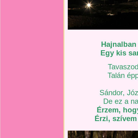
Hajnalban
Egy kis sa
Tavaszodi
Talán épp
Sándor, Józ
De ez a na
Érzem, hogy
Érzi, szíve