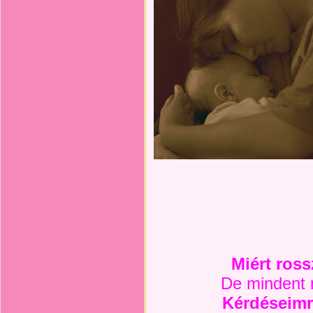
Miért ross
De mindent 
Kérdéseimre