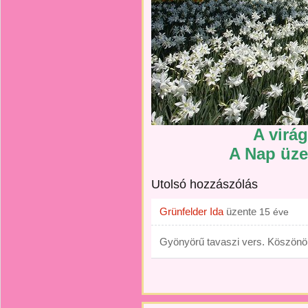
A virág
A Nap üze
Utolsó hozzászólás
Grünfelder Ida
üzente
15 éve
Gyönyörű tavaszi vers. Köszön