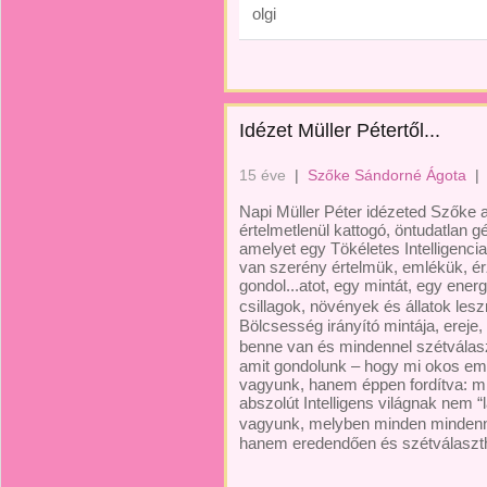
olgi
Idézet Müller Pétertől...
15 éve
|
Szőke Sándorné Ágota
|
Napi Müller Péter idézeted Szőke 
értelmetlenül kattogó, öntudatlan 
amelyet egy Tökéletes Intelligenci
van szerény értelmük, emlékük, ér
gondol...atot, egy mintát, egy ener
csillagok, növények és állatok lesz
Bölcsesség irányító mintája, ereje
benne van és mindennel szétválas
amit gondolunk – hogy mi okos em
vagyunk, hanem éppen fordítva: mi
abszolút Intelligens világnak nem “
vagyunk, melyben minden mindenn
hanem eredendően és szétválaszth