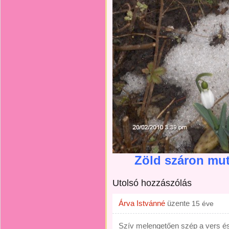
Zöld száron mut
Utolsó hozzászólás
Árva Istvánné
üzente
15 éve
Szív melengetően szép a vers és