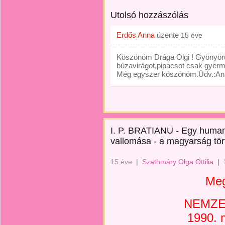
Utolsó hozzászólás
Erdős Anna
üzente
15 éve
Köszönöm Drága Olgi ! Gyönyörű 
búzavirágot,pipacsot csak gyer
Még egyszer köszönöm.Üdv.:An
I. P. BRATIANU - Egy human
vallomása - a magyarság tör
15 éve
|
Szathmáry Olga Ottilia
|
Meg
NEMZE
1990. 