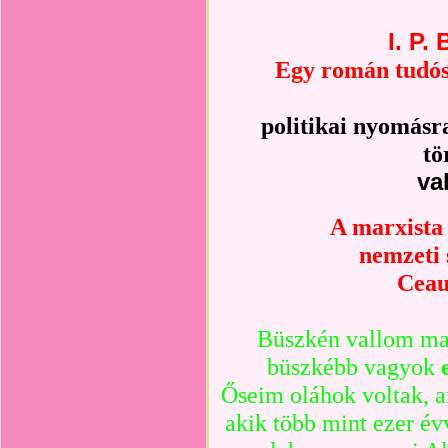
I. P.
Egy román tudós
politikai nyomás
tö
va
A marxista 
nemzeti 
Ceau
Büszkén vallom m
büszkébb vagyok
Őseim oláhok voltak, am
akik több mint ezer évv