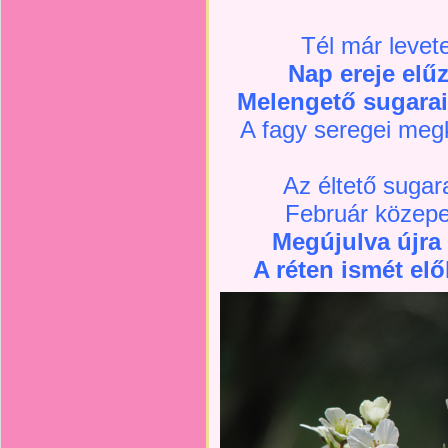
Tél már levete
Nap ereje elűz
Melengető sugarai
A fagy seregei meg
Az éltető sugar
Február közepe
Megújulva újra 
A réten ismét elő