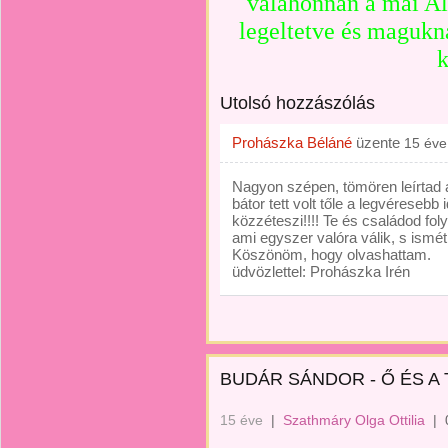
valahonnan a mai Al
legeltetve és magukna
k
Utolsó hozzászólás
Prohászka Béláné
üzente
15 éve
Nagyon szépen, tömören leírtad 
bátor tett volt tőle a legvéresebb
közzéteszi!!!! Te és családod foly
ami egyszer valóra válik, s ismé
Köszönöm, hogy olvashattam.
üdvözlettel: Prohászka Irén
BUDÁR SÁNDOR - Ő ÉS A
15 éve
|
Szathmáry Olga Ottilia
|