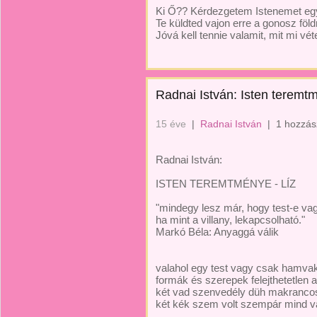
Ki Ő?? Kérdezgetem Istenemet eg
Te küldted vajon erre a gonosz föld
Jóvá kell tennie valamit, mit mi vét
Radnai István: Isten teremtm
15 éve
|
Radnai István
|
1 hozzás
Radnai István:
ISTEN TEREMTMÉNYE - LÍZ
"mindegy lesz már, hogy test-e vag
ha mint a villany, lekapcsolható."
Markó Béla: Anyaggá válik
valahol egy test vagy csak hamva
formák és szerepek felejthetetlen a
két vad szenvedély düh makranco
két kék szem volt szempár mind v