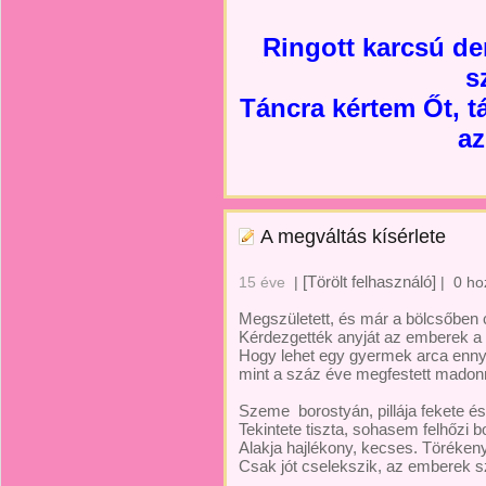
Ringott karcsú de
s
Táncra kértem Őt, t
az
A megváltás kísérlete
[Törölt felhasználó]
15 éve
|
|
0 ho
Megszületett, és már a bölcsőben 
Kérdezgették anyját az emberek a 
Hogy lehet egy gyermek arca enny
mint a száz éve megfestett mado
Szeme borostyán, pillája fekete é
Tekintete tiszta, sohasem felhőzi 
Alakja hajlékony, kecses. Törékeny
Csak jót cselekszik, az emberek 