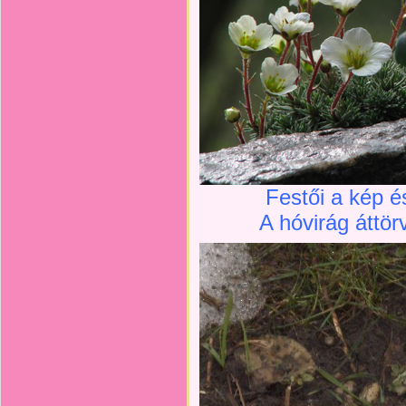
Festői a kép é
A hóvirág áttör