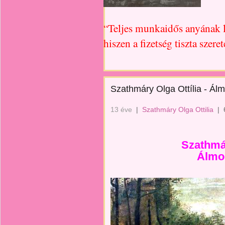
“Teljes munkaidős anyának l
hiszen a fizetség tiszta szerete
Szathmáry Olga Ottília - Ál
13 éve
|
Szathmáry Olga Ottilia
|
Szathmár
Álmo