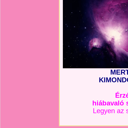
MERT
KIMOND
Érz
hiábavaló 
Legyen az s