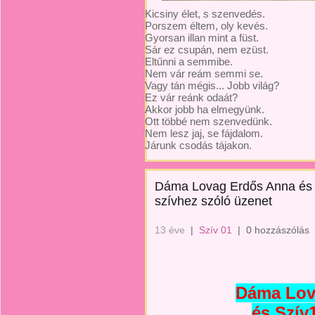
Kicsiny élet, s szenvedés.
Porszem éltem, oly kevés.
Gyorsan illan mint a füst.
Sár ez csupán, nem ezüst.
Eltűnni a semmibe.
Nem vár reám semmi se.
Vagy tán mégis... Jobb világ?
Ez vár reánk odaát?
Akkor jobb ha elmegyünk.
Ott többé nem szenvedünk.
Nem lesz jaj, se fájdalom.
Járunk csodás tájakon.
Dáma Lovag Erdős Anna és Sz
szívhez szóló üzenet
13 éve
|
Szív 01
|
0 hozzászólás
Dáma Lov
és Szív1