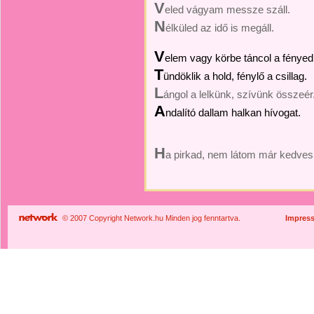
V
eled vágyam messze száll.
N
élküled az idő is megáll.
V
elem vagy körbe táncol a fényed
T
ündöklik a hold, fénylő a csillag.
L
ángol a lelkünk, szívünk összeér
A
ndalító dallam halkan hívogat.
H
a pirkad, nem látom már kedves
© 2007 Copyright Network.hu Minden jog fenntartva.
Impres