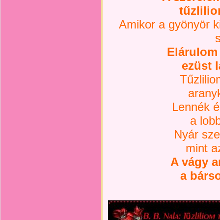
tűzlili
Amikor a gyönyör k
Elárulom
ezüst 
Tűzlilio
arany
Lennék é
a lob
Nyár sze
mint a
A vágy a
a bárs