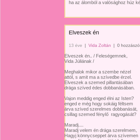
ha az álomból a valósághoz húz ké
Elveszek én
13 éve
|
Vida Zoltán
|
0 hozzászó
Elveszek én.. / Feleségemnek,
Vida Júliának /
Meghalok mikor a szembe nézel
attól, s amit ma a szívedbe érzel.
Elveszek a szemed pillantásában
drága szíved édes dobbanásában.
Vajon meddig enged élni az Isten?
enged e még hogy sokáig féltsem
árva szíved szerelmes dobbanását,
csillag szemed fénylő ragyogását?
Maradj....
Maradj velem én drága szerelmem,
Hagyj könnycseppet árva szívemen