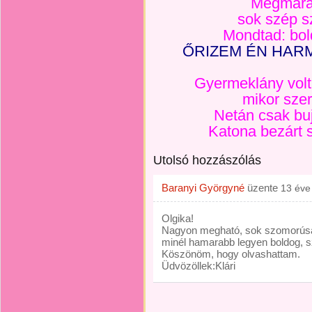
Megmarad
sok szép s
Mondtad: bol
ŐRIZEM ÉN HAR
Gyermeklány vol
mikor szer
Netán csak buj
Katona bezárt 
Utolsó hozzászólás
Baranyi Györgyné
üzente
13 éve
Olgika!
Nagyon megható, sok szomorúsá
minél hamarabb legyen boldog, s
Köszönöm, hogy olvashattam.
Üdvözöllek:Klári