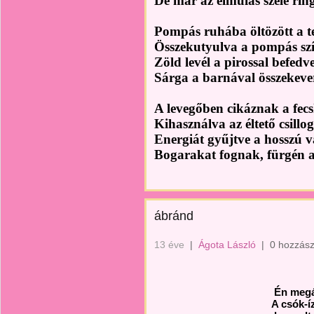
De már az elmúlás szele rin
Pompás ruhába öltözött a t
Összekutyulva a pompás szí
Zöld levél a pirossal befedve
Sárga a barnával összekeve
A levegőben cikáznak a fec
Kihasználva az éltető csillo
Energiát gyűjtve a hosszú 
Bogarakat fognak, fürgén 
ábránd
13 éve
|
Ágota László
|
0 hozzász
Én megál
A csók-í