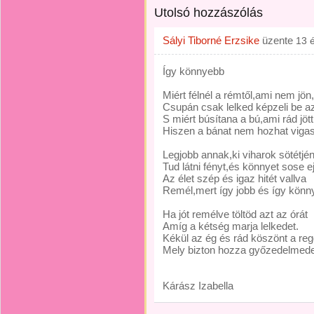
Utolsó hozzászólás
Sályi Tiborné Erzsike
üzente
13 
Így könnyebb
Miért félnél a rémtől,ami nem jön,
Csupán csak lelked képzeli be az
S miért búsítana a bú,ami rád jött
Hiszen a bánat nem hozhat vigas
Legjobb annak,ki viharok sötétjé
Tud látni fényt,és könnyet sose ej
Az élet szép és igaz hitét vallva
Remél,mert így jobb és így könn
Ha jót remélve töltöd azt az órát
Amíg a kétség marja lelkedet.
Kékül az ég és rád köszönt a reg
Mely bizton hozza győzedelmedet
Kárász Izabella