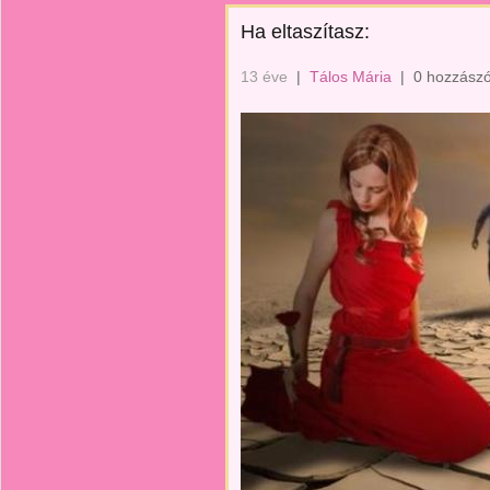
Ha eltaszítasz:
13 éve
|
Tálos Mária
|
0 hozzászó