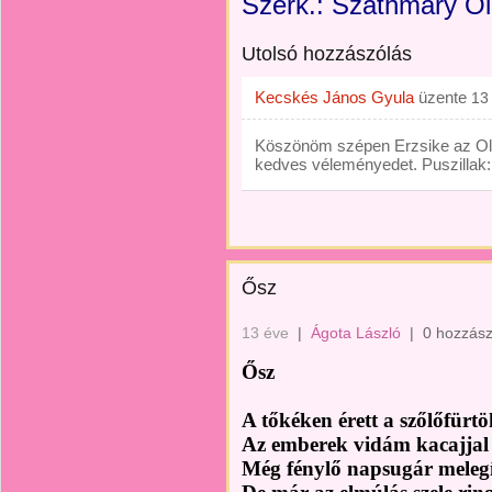
Szerk.: Szathmáry Olg
Utolsó hozzászólás
Kecskés János Gyula
üzente
13
Köszönöm szépen Erzsike az Olg
kedves véleményedet. Puszillak
Ősz
13 éve
|
Ágota László
|
0 hozzász
Ősz
A tőkéken érett a szőlőfürt
Az emberek vidám kacajjal 
Még fénylő napsugár melegít