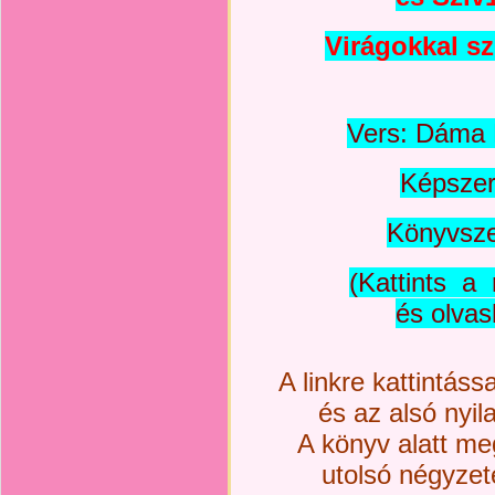
Virágokkal sz
Vers: Dáma 
Képszer
Könyvsze
(Kattints a 
és olvas
A linkre kattintás
és az alsó nyila
A könyv alatt meg
utolsó négyzet