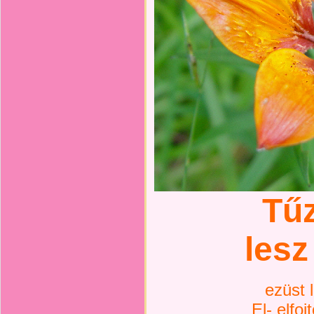
Tűz
lesz
ezüst 
El- elfoj