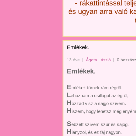
- rákattintással te
és ugyan arra való kat
Emlékek.
13 éve
|
Ágota László
|
0 hozzász
Emlékek.
E
mlékek törnek rám régről.
L
ehoznám a csillagot az égről,
H
ozzád visz a sajgó szívem.
H
iszem, hogy lehetsz még enyém
S
ebzett szívem szúr és sajog.
H
iányzol, és ez fáj nagyon.