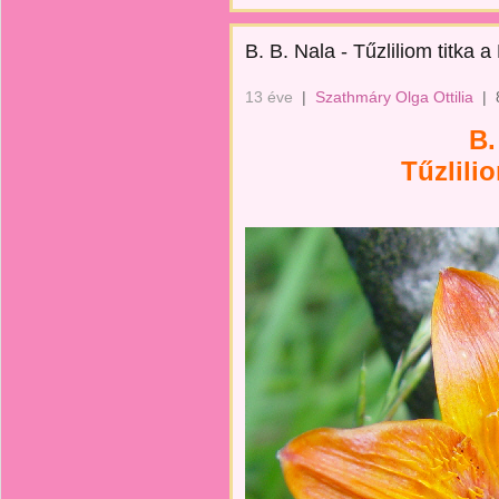
B. B. Nala - Tűzliliom titka 
13 éve
|
Szathmáry Olga Ottilia
|
B.
Tűzlili