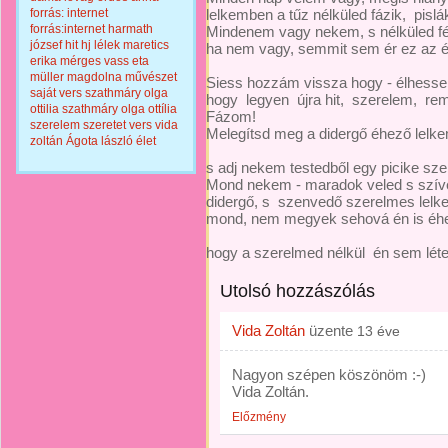
forrás: internet
lelkemben a tűz nélküled fázik, pislák
forrás:internet
harmath
Mindenem vagy nekem, s nélküled fé
józsef
hit
hj
lélek
maretics
ha nem vagy, semmit sem ér ez az él
erika
mérges vass eta
müller magdolna
művészet
Siess hozzám vissza hogy - élhesse
saját vers
szathmáry olga
hogy legyen újra hit, szerelem, re
ottilia
szathmáry olga ottília
Fázom!
szerelem
szeretet
vers
vida
Melegítsd meg a didergő éhező lelk
zoltán
Ágota lászló
élet
s adj nekem testedből egy picike szel
Mond nekem - maradok veled s szív
didergő, s szenvedő szerelmes lelke
mond, nem megyek sehová én is é
hogy a szerelmed nélkül én sem lét
Utolsó hozzászólás
Vida Zoltán
üzente
13 éve
Nagyon szépen köszönöm :-)
Vida Zoltán.
Előzmény