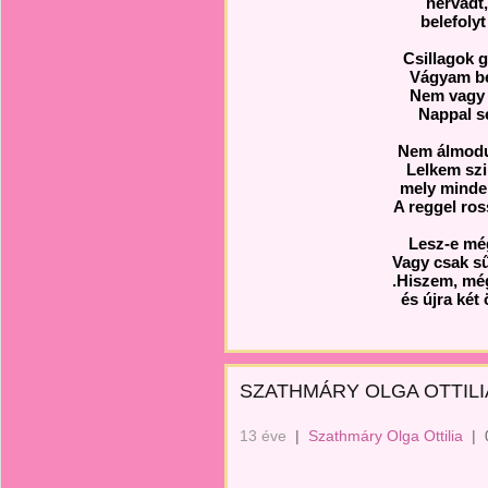
hervadt
belefolyt
Csillagok g
Vágyam be
Nem vagy 
Nappal s
Nem álmodu
Lelkem szi
mely minde
A reggel ros
Lesz-e mé
Vagy csak s
.Hiszem, mé
és újra két
SZATHMÁRY OLGA OTTILI
13 éve
|
Szathmáry Olga Ottilia
|