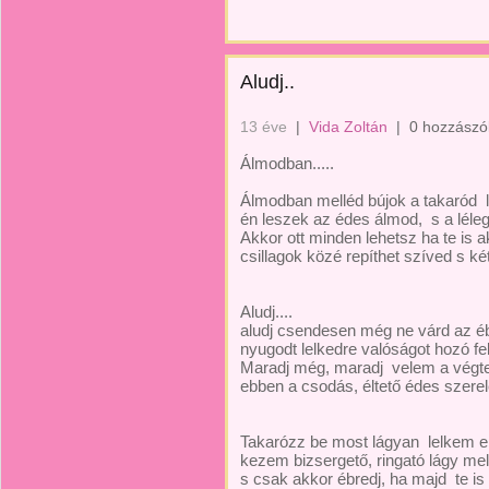
Aludj..
13 éve
|
Vida Zoltán
|
0 hozzászó
Álmodban.....
Álmodban melléd bújok a takaród 
én leszek az édes álmod, s a léle
Akkor ott minden lehetsz ha te is 
csillagok közé repíthet szíved s ké
Aludj....
aludj csendesen még ne várd az é
nyugodt lelkedre valóságot hozó fe
Maradj még, maradj velem a végt
ebben a csodás, éltető édes szere
Takarózz be most lágyan lelkem e
kezem bizsergető, ringató lágy me
s csak akkor ébredj, ha majd te is