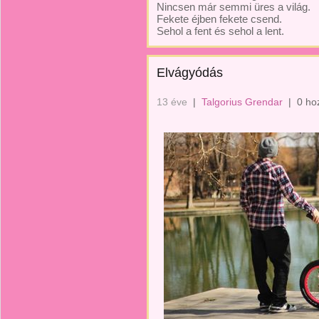
Nincsen már semmi üres a világ.
Fekete éjben fekete csend.
Sehol a fent és sehol a lent.
Elvágyódás
13 éve
|
Talgorius Grendar
|
0 ho