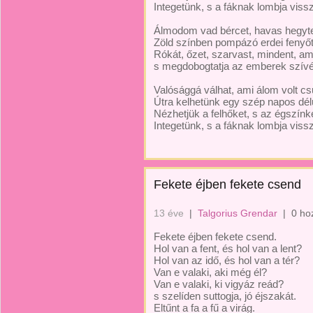
Integetünk, s a fáknak lombja viss
Álmodom vad bércet, havas hegyte
Zöld színben pompázó erdei fenyő
Rókát, őzet, szarvast, mindent, am
s megdobogtatja az emberek szívé
Valósággá válhat, ami álom volt c
Útra kelhetünk egy szép napos dél
Nézhetjük a felhőket, s az égszínk
Integetünk, s a fáknak lombja viss
Fekete éjben fekete csend
13 éve
|
Talgorius Grendar
|
0 ho
Fekete éjben fekete csend.
Hol van a fent, és hol van a lent?
Hol van az idő, és hol van a tér?
Van e valaki, aki még él?
Van e valaki, ki vigyáz reád?
s szelíden suttogja, jó éjszakát.
Eltűnt a fa a fű a virág.