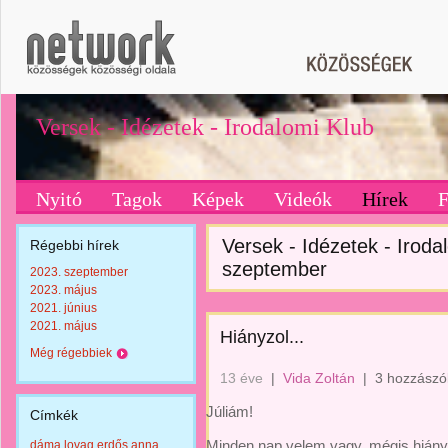
Versek - Idézetek - Irodalomi Klub
Nyitó
Tagok
Képek
Videók
Hírek
Versek - Idézetek - Irodal
Régebbi hírek
szeptember
2023. szeptember
2023. május
2021. június
2021. május
Hiányzol...
Még régebbiek
13 éve
|
Vida Zoltán
|
3 hozzászó
Júliám!
Címkék
Minden nap velem vagy, mégis hiány
dáma lovag erdős anna