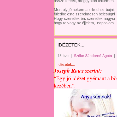
össze fércelt, meggyötört lelkemen.
Mert oly jó nekem a lelkedhez bújni,
füledbe este szerelmesen belesúgni
Hogy szeretlek én, szeretlek nagyon
hogy te vagy az éjjelem, nappalom.
IDÉZETEK...
13 éve
|
Szőke Sándorné Ágota
|
Idézetek...
Joseph Roux szerint:
“Egy jó idézet gyémánt a bö
kezében”.