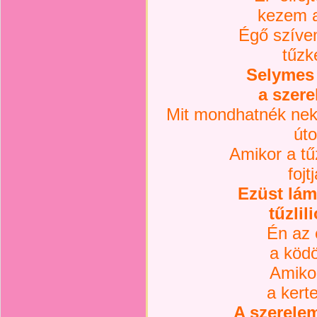
kezem a
Égő szíve
tűzké
Selymes 
a szere
Mit mondhatnék nek
út
Amikor a tű
fojt
Ezüst lá
tűzlil
Én az 
a ködö
Amikor
a kert
A szerelem