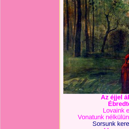
Az éjjel 
Ébredt
Lovaink e
Vonatunk nélkülünk
Sorsunk kerek