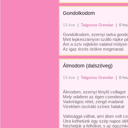
Gondolkodom
13 éve
|
Talgorius Grendar
|
0 ho
Gondolkodom, ezernyi tarka gondo
Mint lepkeszárnyon szálló röpke pil
Ám a szív rejtekén valahol mélyen i
Az igaz érzés örökre megmarad.
Álmodom (dalszöveg)
13 éve
|
Talgorius Grendar
|
0 ho
Álmodom, ezernyi fénylő csillagot
Mely odafenn az égen csendesen 
Vadvirágos rétet, zengő madarat
Vizekben úszkáló színes halakat
Valósággá válhat, ami álom volt c
Útra kelhetünk egy szép napos dél
Nézhetjük a felhőket, s az égszínk