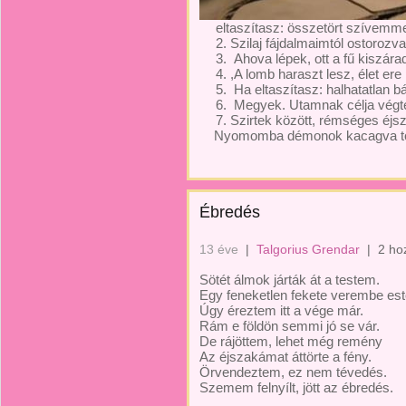
eltaszítasz: összetört szívemme
Szilaj fájdalmaimtól ostorozv
Ahova lépek, ott a fű kiszára
,A lomb haraszt lesz, élet er
Ha eltaszítasz: halhatatlan bá
Megyek. Utamnak célja végtele
Szirtek között, rémséges éj
Nyomomba démonok kacagva tö
Ébredés
13 éve
|
Talgorius Grendar
|
2 ho
Sötét álmok járták át a testem.
Egy feneketlen fekete verembe es
Úgy éreztem itt a vége már.
Rám e földön semmi jó se vár.
De rájöttem, lehet még remény
Az éjszakámat áttörte a fény.
Örvendeztem, ez nem tévedés.
Szemem felnyílt, jött az ébredés.