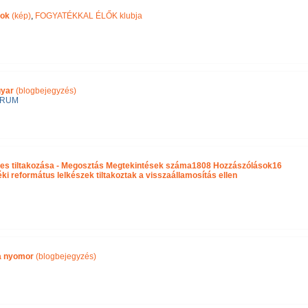
pok
(kép)
,
FOGYATÉKKAL ÉLŐK klubja
gyar
(blogbejegyzés)
ÓRUM
es tiltakozása - Megosztás Megtekintések száma1808 Hozzászólások16
 református lelkészek tiltakoztak a visszaállamosítás ellen
ra nyomor
(blogbejegyzés)