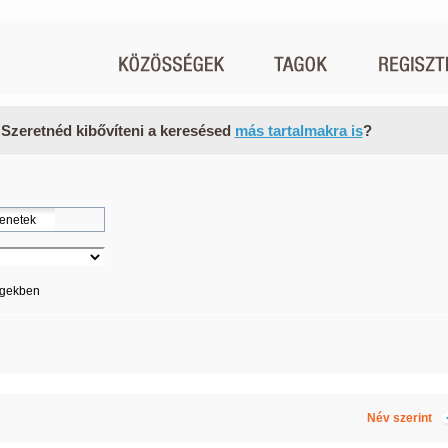
 Szeretnéd kibővíteni a keresésed
más tartalmakra is
?
égekben
Név szerint