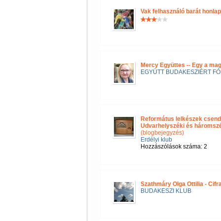
Vak felhasználó barát honla
Mercy Együttes -- Egy a ma
EGYÜTT BUDAKESZIÉRT F
Református lelkészek csend
Udvarhelyszéki és háromszéki
(blogbejegyzés)
Erdélyi klub
Hozzászólások száma: 2
Szathmáry Olga Ottilia - Cif
BUDAKESZI KLUB