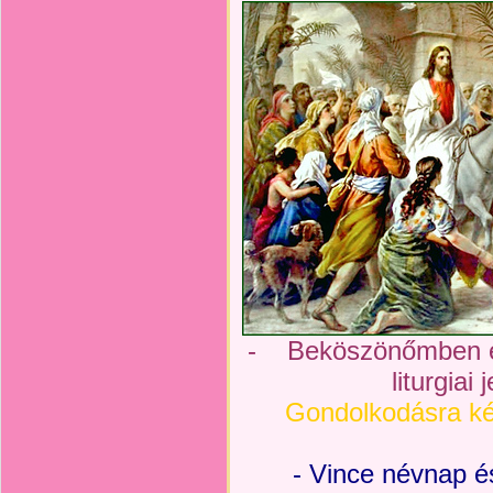
- Beköszönőmben el
liturgiai
Gondolkodásra
k
- Vince névnap 