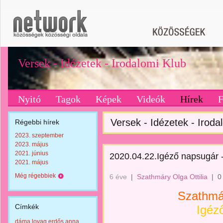
Versek - Idézetek - Irodalomi Klub
Nyitó
Tagok
Képek
Videók
Hírek
Versek - Idézetek - Irodal
Régebbi hírek
2023. szeptember
2023. május
2021. június
2020.04.22.Igéző napsugár -
2021. május
Még régebbiek
6 éve
|
Szathmáry Olga Ottilia
|
0
Szathmár
Címkék
Igéz
dáma lovag erdős anna