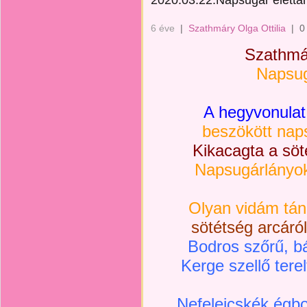
2020.03.22.Napsugár élettán
6 éve
|
Szathmáry Olga Ottilia
|
0
Szathmár
Napsug
A hegyvonulat 
beszökött nap
Kikacagta a söt
Napsugárlányok 
Olyan vidám tánc
sötétség arcáró
Bodros szőrű, bá
Kerge szellő tere
Nefelejcskék égbol