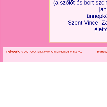
(a szőlőt és bort sze
jan
ünnepkö
Szent Vince, Z
élett
© 2007 Copyright Network.hu Minden jog fenntartva.
Impres