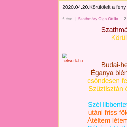
2020.04.20.Körülölelt a fény
6 éve
|
Szathmáry Olga Ottilia
|
2
Szathmár
Körül
Budai-heg
Éganya ölén 
csöndesen fel
Szűztisztán öl
Szél libbente
utáni friss fö
Átéltem léte