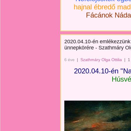
hajnal ébredő mad
Fácánok Nádas-
2020.04.10-én emlékezzünk
ünnepkörére - Szathmáry Olg
6 éve
|
Szathmáry Olga Ottilia
|
1
2020.04.10-én "N
Húsvé