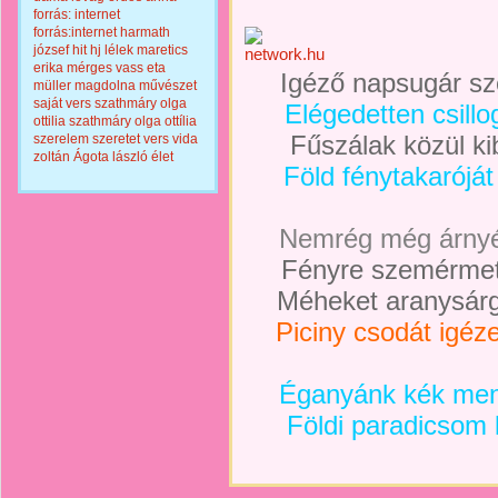
forrás: internet
forrás:internet
harmath
józsef
hit
hj
lélek
maretics
erika
mérges vass eta
Igéző napsugár sze
müller magdolna
művészet
saját vers
szathmáry olga
Elégedetten csill
ottilia
szathmáry olga ottília
Fűszálak közül ki
szerelem
szeretet
vers
vida
zoltán
Ágota lászló
élet
Föld fénytakaróját
Nemrég még árnyék
Fényre szemérmetl
Méheket aranysárg
Piciny csodát igéz
Éganyánk kék meny
Földi paradicsom 