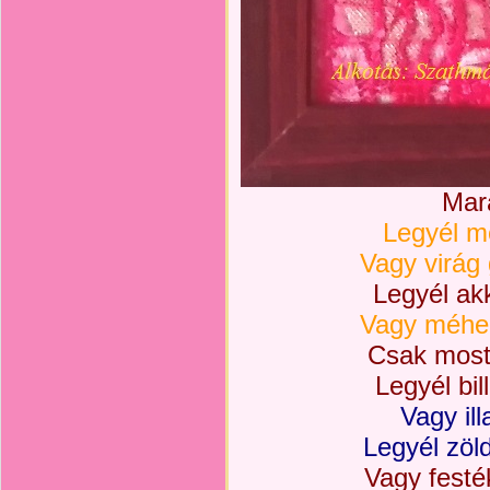
Mar
Legyél m
Vagy virág
Legyél ak
Vagy méhec
Csak most
Legyél bi
Vagy ill
Legyél zöld
Vagy festé