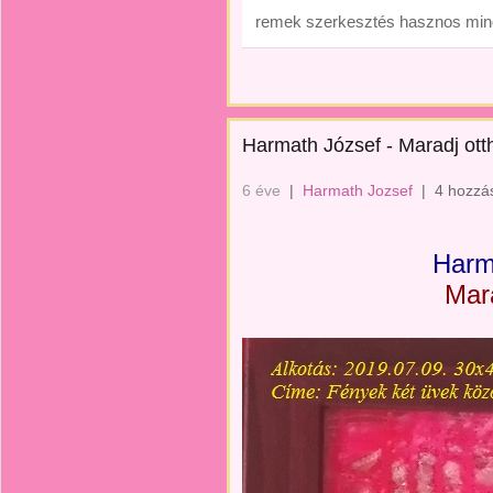
remek szerkesztés hasznos mind
Harmath József - Maradj ott
6 éve
|
Harmath Jozsef
|
4 hozzá
Harm
Mar