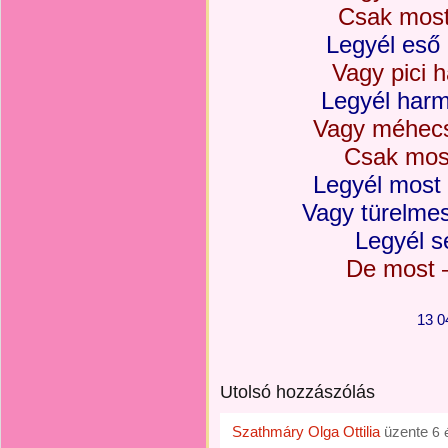
Csak most
Legyél eső
Vagy pici 
Legyél harm
Vagy méhecs
Csak most
Legyél most
Vagy türelme
Legyél s
De most 
13 0
Utolsó hozzászólás
Szathmáry Olga Ottilia
üzente
6 