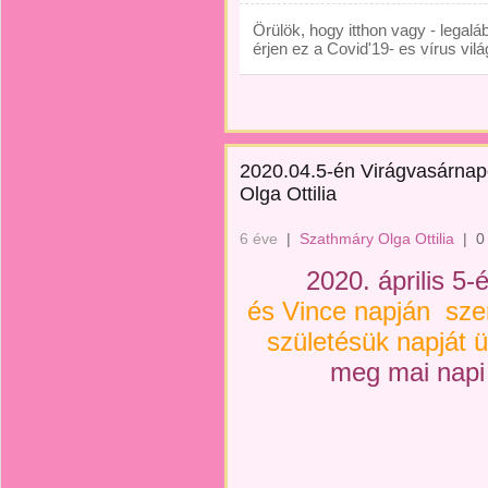
Örülök, hogy itthon vagy - legal
érjen ez a Covid'19- es vírus vil
2020.04.5-én Virágvasárnap
Olga Ottilia
6 éve
|
Szathmáry Olga Ottilia
|
0
2020. április 5
és Vince napján sze
születésük napját 
meg mai napi