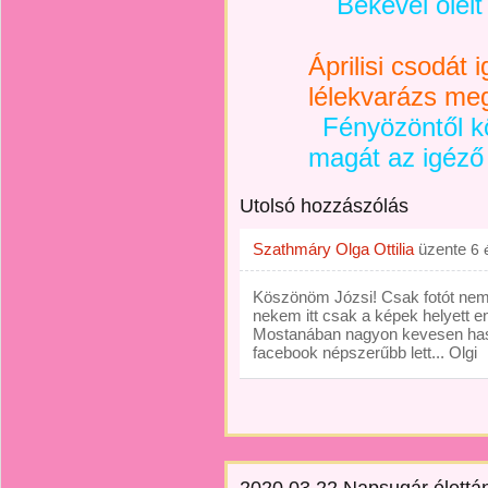
Békével ölelt 
Áprilisi csodát 
lélekvarázs me
Fényözöntől kö
magát az igéző
Utolsó hozzászólás
Szathmáry Olga Ottilia
üzente
6 
Köszönöm Józsi! Csak fotót nem
nekem itt csak a képek helyett en
Mostanában nagyon kevesen haszn
facebook népszerűbb lett... Olgi