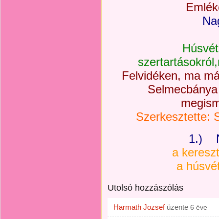
Emlék
Na
Húsvét 
szertartásokró
Felvidéken, ma má
Selmecbánya 
megism
Szerkesztette: 
1.) 
a kereszt
a húsvét
Utolsó hozzászólás
Harmath Jozsef
üzente
6 éve