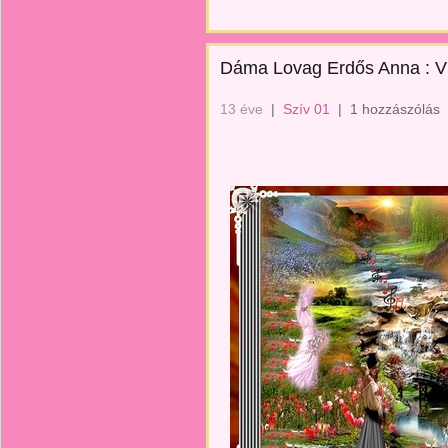
Dáma Lovag Erdős Anna : Vi
13 éve
|
Szív 01
|
1 hozzászólás