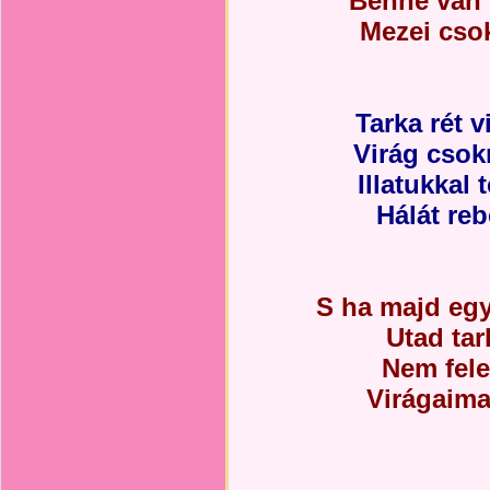
Benne van 
Mezei csok
Tarka rét vi
Virág csok
Illatukkal
Hálát re
S ha majd egy
Utad tar
Nem fel
Virágaima