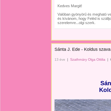
Kedves Margit!
Valóban gyönyörű és megható ver
és kívánom, hogy Feléd is szállj
szerelemre...olgi szerk.
Sánta J. Ede - Koldus szava
13 éve
|
Szathmáry Olga Ottilia
|
Sán
Kol