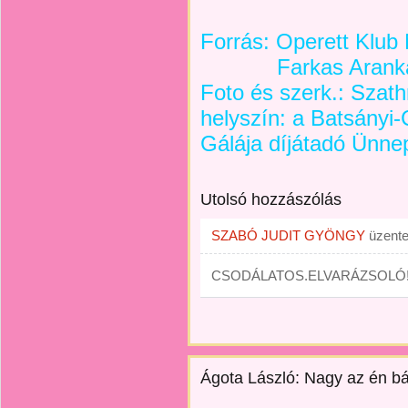
Forrás: Operett Klub
Farkas Aranka Ol
Foto és szerk.: Szath
helyszín: a Batsányi
Gálája díjátadó Ünn
Utolsó hozzászólás
SZABÓ JUDIT GYÖNGY
üzent
CSODÁLATOS.ELVARÁZSOLÓ
Ágota László: Nagy az én b