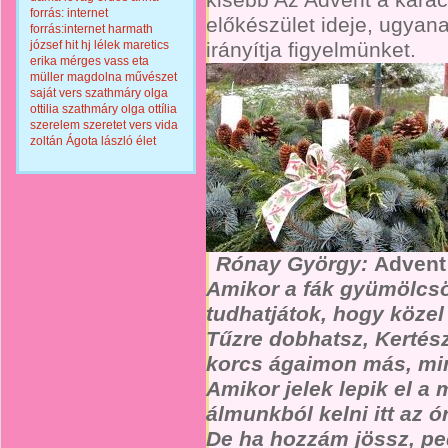
Az Advent a kará
forrás: internet
előkészület ideje, ugyana
forrás:internet
harmath
józsef
hit
hj
lélek
maretics
irányítja figyelmünket.
erika
mérges vass eta
müller magdolna
művészet
saját vers
szathmáry olga
ottilia
szathmáry olga ottília
szerelem
szeretet
vers
vida
zoltán
Ágota lászló
élet
Rónay György:
Advent
Amikor a fák gyümölcsö
tudhatjátok, hogy közel
Tűzre dobhatsz, Kertés
korcs ágaimon más, min
Amikor jelek lepik el a
álmunkból kelni itt az ó
De ha hozzám jössz, p