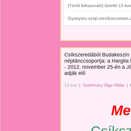
üzente
[Törölt felhasználó]
13 éve
Gyonyoru szep vers!koszonom,u
Csíkszeredából Budakeszin 
néptánccsoportja: a Hargita
- 2012. november 25-én a J
adják elő
13 éve
|
Szathmáry Olga Ottilia
|
Me