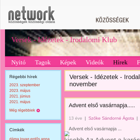
Versek - Idézetek - Irodalomi Klub
Nyitó
Tagok
Képek
Videók
Hírek
Versek - Idézetek - Irodal
Régebbi hírek
november
2023. szeptember
2023. május
2021. június
2021. május
Advent első vasárnapja.....
Még régebbiek
13 éve
|
Szőke Sándorné Ágota
|
Advent első vasárnapja ...
Címkék
dáma lovag erdős anna