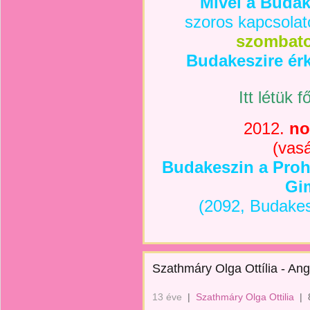
Mivel a Budak
szoros kapcsolato
szombato
Budakeszire ér
Itt létük 
2012.
no
(vas
Budakeszin a Proh
Gi
(
2092, Budakes
Szathmáry Olga Ottília - An
13 éve
|
Szathmáry Olga Ottilia
|