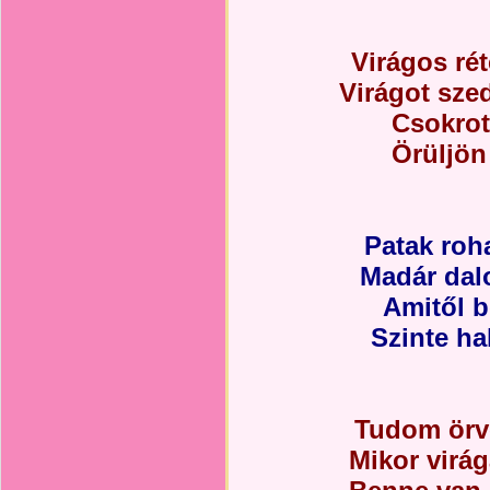
Virágos ré
Virágot szed
Csokrot
Örüljön
Patak roha
Madár dal
Amitől 
Szinte ha
Tudom örve
Mikor virá