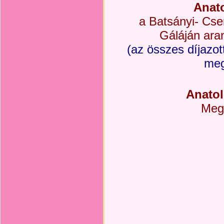
Anato
a Batsányi- Cs
Gáláján ara
(az összes díjazot
meg
Anatol
Meg