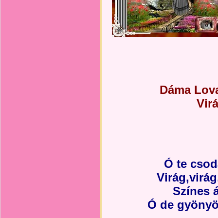
Dáma Lova
Vir
Ó te csod
Virág,virá
Színes á
Ó de gyönyö