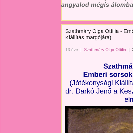
angyalod mégis álomban
Szathmáry Olga Ottilia - Em
Kiállítás margójára)
13 éve
|
Szathmáry Olga Ottilia
|
Szathmár
Emberi sorsok,
(Jótékonysági Kiállí
dr. Darkó Jenő a Kes
el