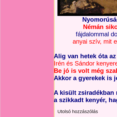
Nyomorúság
Némán siko
fájdalommal d
anyai szív, mit
Alig van hetek óta az
Irén és Sándor kenyere
Be jó is volt még sza
Akkor a gyerekek is jó
A kisült zsiradékban 
a szikkadt kenyér, h
Utolsó hozzászólás