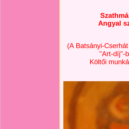
Szathmár
Angyal s
(A Batsányi-Cserhá
"Art-díj"
Költői munká