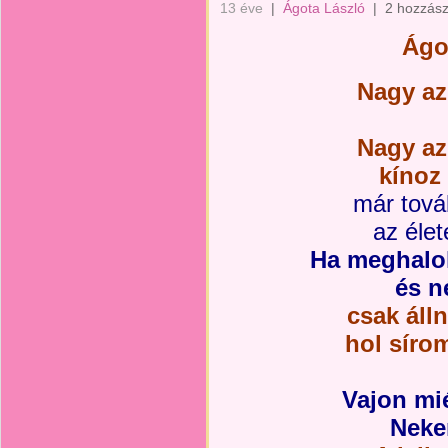
13 éve
|
Ágota László
|
2 hozzász
Ágo
Nagy az
Nagy az
kínoz 
már tová
az éle
Ha meghalok
és n
csak áll
hol síro
Vajon mié
Neke