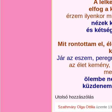
A lelk
elfog a 
érzem ilyenkor mi
nézek k
és kétsé
Mit rontottam el, é
Jár az eszem, pereg
az élet kemény, 
me
ölembe n
küzdenem 
Utolsó hozzászólás
Szathmáry Olga Ottilia
üzente
13