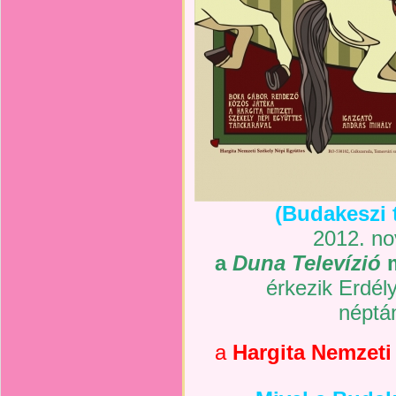
(Budakeszi 
2012. no
a
Duna Televízió
m
érkezik Erdél
néptá
a
Hargita Nemzeti