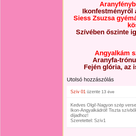
Aranyfényb
Ikonfestményről
Siess Zsuzsa gyémá
kö
Szívében őszinte ig
Angyalkám s
Aranyfa-trónu
Fején glória, az i
Utolsó hozzászólás
Szív 01
üzente
13 éve
Kedves Olgi!-Nagyon szép verset
Ikon-Angyalkádról! Tiszta szívből
díjadhoz!
Szeretettel: Szív1