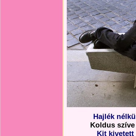
Hajlék nélkü
Koldus szíve
Kit kivetet