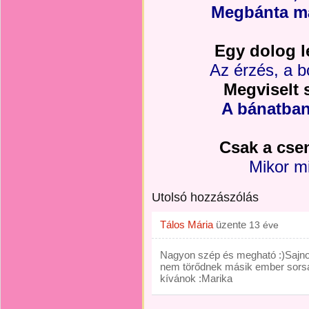
Megbánta már
Egy dolog le
Az érzés, a 
Megviselt 
A bánatban
Csak a csen
Mikor mi
Utolsó hozzászólás
Tálos Mária
üzente
13 éve
Nagyon szép és megható :)Sajno
nem törődnek másik ember sorsá
kívánok :Marika