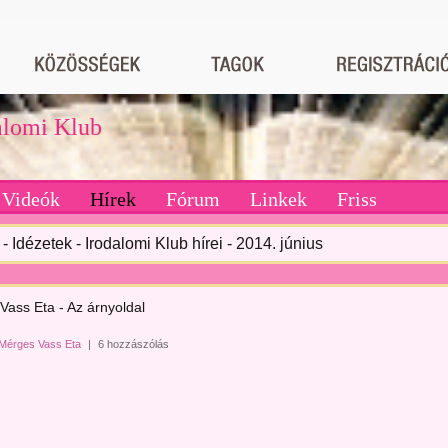
dalomi Klub
Videók
Hírek
Fórum
Linkek
Friss
- Idézetek - Irodalomi Klub hírei - 2014. június
Vass Eta - Az árnyoldal
Mérges Vass Eta
|
6 hozzászólás