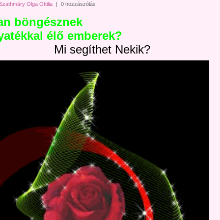
Szathmáry Olga Ottilia
|
0 hozzászólás
an böngésznek
yatékkal élő emberek?
Mi segíthet Nekik?