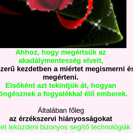
Ahhoz, hogy
megértsük az
akadálymentesség elveit,
szerű kezdetben a miértet megismerni é
megérteni.
Elsőként azt tekintjük át, hogyan
öngésznek a fogyatékkal élő emberek.
Általában főleg
az érzékszervi hiányosságokat
het leküzdeni bizonyos segítő technológiák