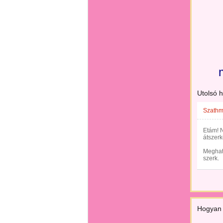
Utolsó 
Szathmá
Etám! N
átszer
Megható
szerk.
Hogyan 