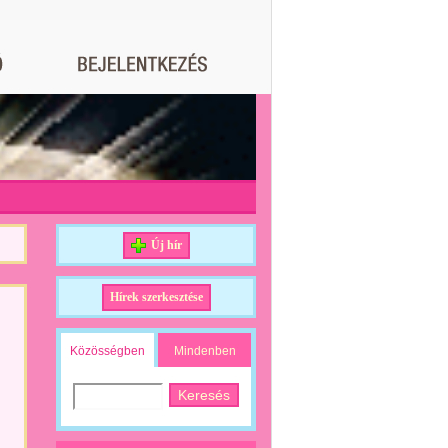
Új hír
Hírek szerkesztése
Közösségben
Mindenben