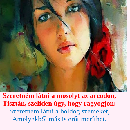
Szeretném látni a mosolyt az arcodon,
Tisztán, szelíden úgy, hogy ragyogjon:
Szeretném látni a boldog szemeket,
Amelyekből más is erőt meríthet.