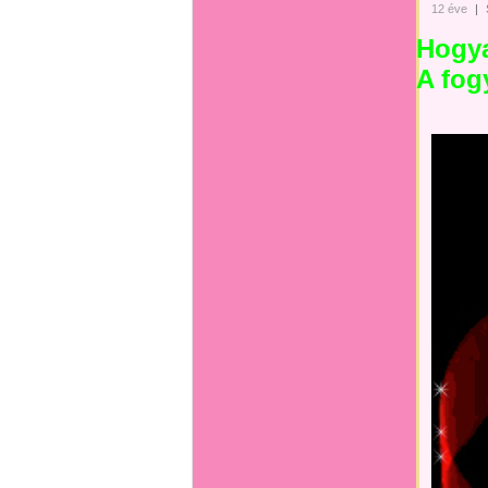
12 éve
|
Hogy
A fog