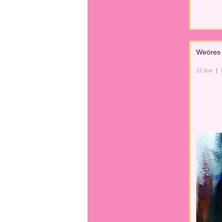
Weöres 
12 éve
|