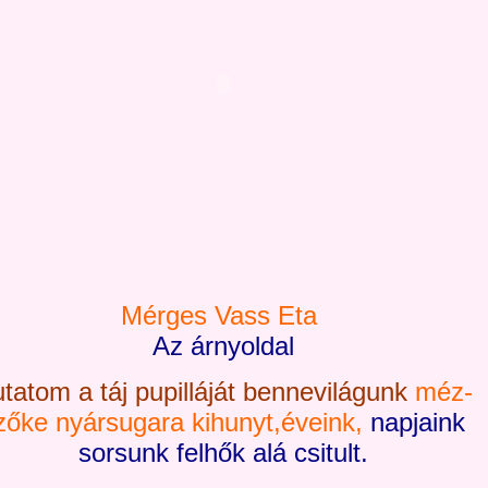
Mérges Vass Eta
Az árnyoldal
tatom a táj pupilláját bennevilágunk
méz-
zőke nyársugara kihunyt,éveink,
napjaink
sorsunk felhők alá csitult.