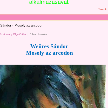
alkalmazásával.
Tovább
Sándor - Mosoly az arcodon
Szathmáry Olga Ottilia
|
0 hozzászólás
Weöres Sándor
Mosoly az arcodon