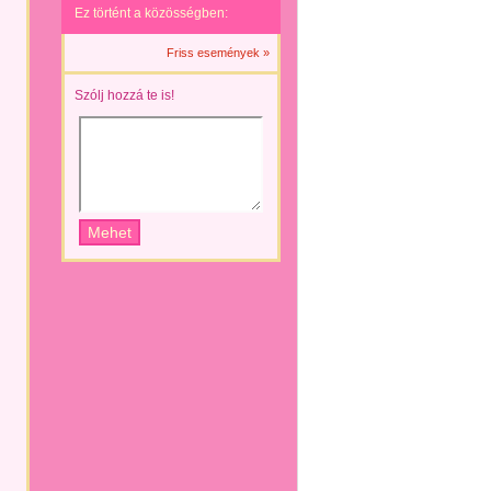
Ez történt a közösségben:
Friss események »
Szólj hozzá te is!