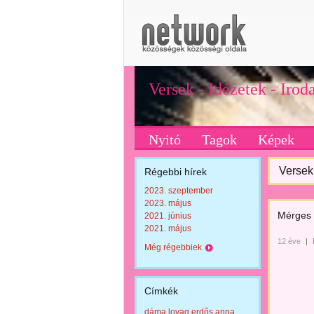
Versek - Idézetek - Iro
Nyitó
Tagok
Képek
Versek 
Régebbi hírek
2023. szeptember
2023. május
Mérges 
2021. június
2021. május
12 éve
|
Még régebbiek
Címkék
dáma lovag erdős anna