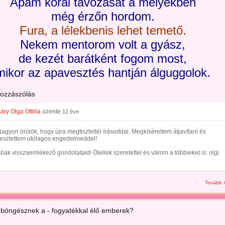
Apám korai távozását a mélyekben
még érzőn hordom.
Fura, a lélekbenis lehet temető.
Nekem mentorom volt a gyász,
de kezét barátként fogom most,
mikor az apavesztés hantján álguggolok.
hozzászólás
ry Olga Ottilia
üzente
12 éve
agyon örülök, hogy újra megtiszteltél írásoddal. Megkíséreltem átjavítani és
kesztettem utólagos engedelmeddel!
ak visszaemlékező gondolataid! Ölellek szeretettel és várom a többieket is: olgi
Tovább
böngésznek a - fogyatékkal élő emberek?