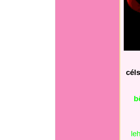
cél
b
le