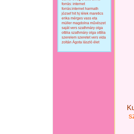
forrás: internet
forrás:internet
harmath
józsef
hit
hj
lélek
maretics
erika
mérges vass eta
müller magdolna
művészet
saját vers
szathmáry olga
ottilia
szathmáry olga ottília
szerelem
szeretet
vers
vida
zoltán
Ágota lászló
élet
Ku
s