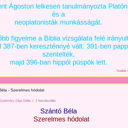
nt Ágoston lelkesen tanulmányozta Platón
és a
neoplatonisták munkásságát.
bb figyelme a Biblia vizsgálata felé irányult
l 387-ben kereszténnyé vált. 391-ben pap
szentelték,
majd 396-ban hippói püspök lett.
Tovább
Béla - Szerelmes hódolat
Szathmáry Olga Ottilia
|
1 hozzászólás
Szántó Béla
Szerelmes hódolat