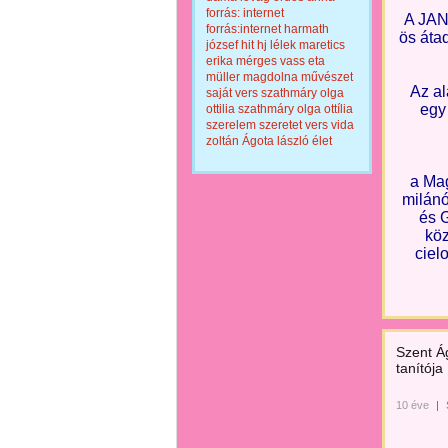
forrás: internet
A JA
forrás:internet
harmath
ös áta
józsef
hit
hj
lélek
maretics
erika
mérges vass eta
müller magdolna
művészet
Az al
saját vers
szathmáry olga
egy 
ottilia
szathmáry olga ottília
szerelem
szeretet
vers
vida
zoltán
Ágota lászló
élet
a Ma
milán
és 
köz
ciel
Szent Á
tanítója
10 éve
|