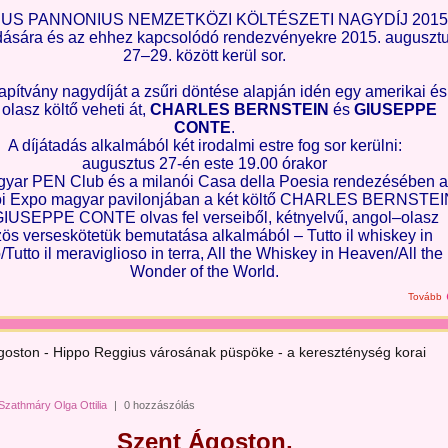
NUS PANNONIUS NEMZETKÖZI KÖLTÉSZETI NAGYDÍJ 2015
dására és az ehhez kapcsolódó rendezvényekre 2015. auguszt
27–29. között kerül sor.
apítvány nagydíját a zsűri döntése alapján idén egy amerikai és
olasz költő veheti át,
CHARLES BERNSTEIN
és
GIUSEPPE
CONTE
.
A díjátadás alkalmából két irodalmi estre fog sor kerülni:
augusztus 27-én este 19.00 órakor
gyar PEN Club és a milanói Casa della Poesia rendezésében a
ói Expo magyar pavilonjában a két költő CHARLES BERNSTEI
GIUSEPPE CONTE olvas fel verseiből, kétnyelvű, angol–olasz
ös verseskötetük bemutatása alkalmából – Tutto il whiskey in
o/Tutto il meraviglioso in terra, All the Whiskey in Heaven/All the
Wonder of the World.
Tovább
goston - Hippo Reggius városának püspöke - a kereszténység korai
Szathmáry Olga Ottilia
|
0 hozzászólás
Szent Ágoston,