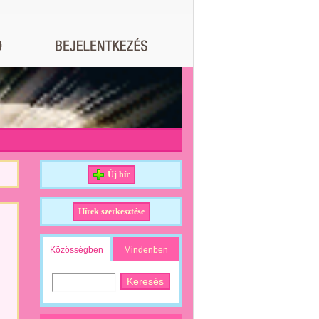
Új hír
Hírek szerkesztése
Közösségben
Mindenben