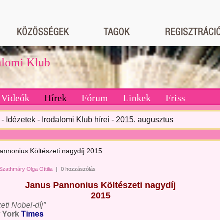
dalomi Klub
Videók
Hírek
Fórum
Linkek
Friss
- Idézetek - Irodalomi Klub hírei - 2015. augusztus
annonius Költészeti nagydíj 2015
Szathmáry Olga Ottilia
|
0 hozzászólás
Janus Pannonius Költészeti nagydíj
2015
zeti Nobel-díj”
 York
Times