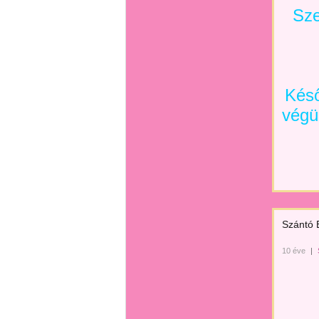
Sze
Késő
végü
Szántó 
10 éve
|