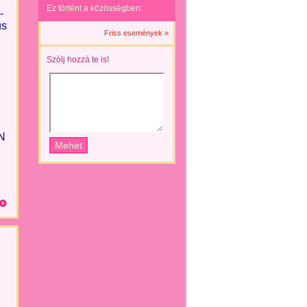
Ez történt a közösségben:
-
us
Friss események »
Szólj hozzá te is!
N