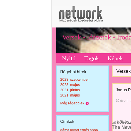
Versek - Idézetek - Iro
Nyitó
Tagok
Képek
Versek 
Régebbi hírek
2023. szeptember
2023. május
Janus P
2021. június
2021. május
10 éve
|
Még régebbiek
Címkék
„a költés
The New
dáma lovag erdős anna