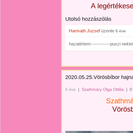
A legértékes
Utolsó hozzászólás
Harmath Jozsef
üzente
6 éve
hazatértem-------------puszi nekte
2020.05.25.Vörösbíbor hajna
6 éve
|
Szathmáry Olga Ottilia
|
0
Szathmár
Vörösb