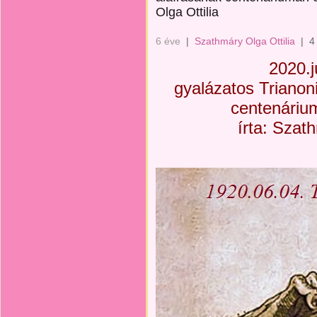
Olga Ottilia
6 éve
|
Szathmáry Olga Ottilia
|
4
2020.j
gyalázatos Triano
centenáriu
írta: Szath