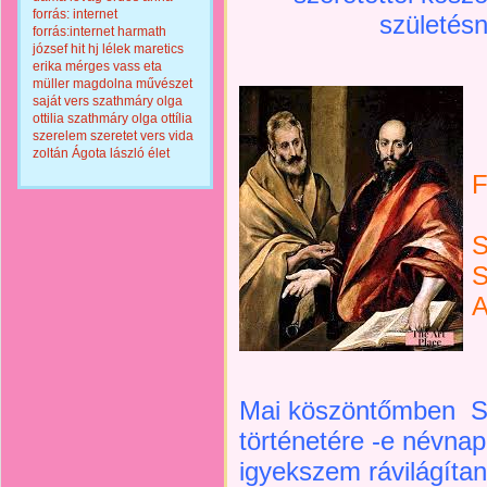
forrás: internet
születésn
forrás:internet
harmath
józsef
hit
hj
lélek
maretics
erika
mérges vass eta
müller magdolna
művészet
saját vers
szathmáry olga
ottilia
szathmáry olga ottília
szerelem
szeretet
vers
vida
zoltán
Ágota lászló
élet
F
S
S
A
Mai köszöntőmben Sz
történetére -e névnap
igyekszem rávilágítan