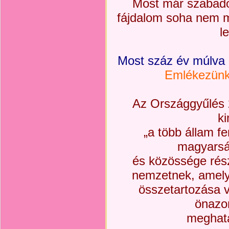
Most már szabado
fájdalom soha nem m
l
Most száz év múlva 
Emlékezünk 
Az Országgyűlés 
k
„a több állam f
magyarsá
és közössége rés
nemzetnek, amelyn
összetartozása 
önazo
meghatá