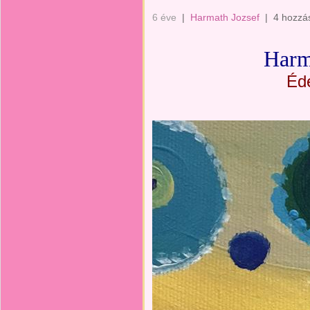
6 éve
|
Harmath Jozsef
|
4 hozzá
Harm
Éd