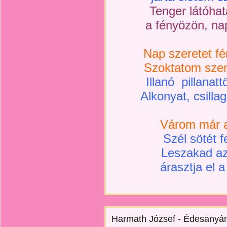
Tenger látóhat
a fényözön, na
Nap szeretet fé
Szoktatom sze
Illanó pillana
Alkonyat, csilla
Várom már a
Szél sötét fe
Leszakad az
árasztja el a
Harmath József - Édesanyá