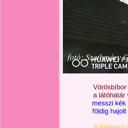
Vörösbíbor
a látóhatá
messzi kék 
földig hajol
A fölébred 