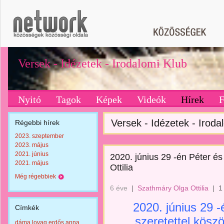
Versek - Idézetek - Irodalomi Klub
Nyitó
Tagok
Képek
Videók
Hírek
Versek - Idézetek - Irodal
Régebbi hírek
2023. szeptember
2023. május
2021. június
2020. június 29 -én Péter é
2021. május
Ottilia
Még régebbiek
6 éve
|
Szathmáry Olga Ottilia
|
1
2020. június 29 -
Címkék
szeretettel kös
dáma lovag erdős anna