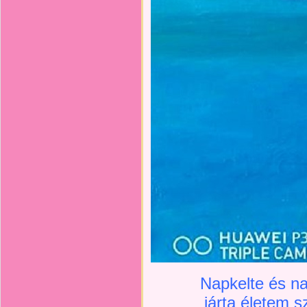
Napkelte és na
járta életem s