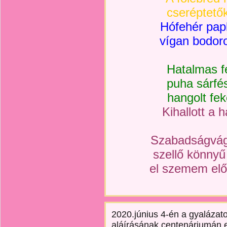
cseréptetők
Hófehér pap
vígan bodor
Hatalmas f
puha sárfé
hangolt fek
Kihallott a 
Szabadságvág
szellő könny
el szemem elől
2020.június 4-én a gyalázat
aláírásának centenáriumán 