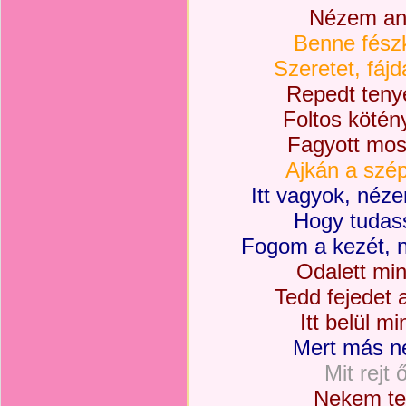
Nézem any
Benne fészk
Szeretet, fáj
Repedt teny
Foltos köté
Fagyott mos
Ajkán a szép
Itt vagyok, néz
Hogy tudas
Fogom a kezét, 
Odalett min
Tedd fejedet 
Itt belül 
Mert más n
Mit rejt 
Nekem te