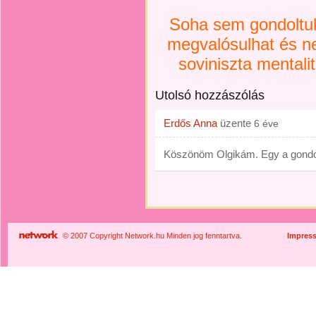
Soha sem gondoltuk
megvalósulhat és n
soviniszta mental
Utolsó hozzászólás
Erdős Anna
üzente
6 éve
Köszönöm Olgikám. Egy a gondol
© 2007 Copyright Network.hu Minden jog fenntartva.
Impres