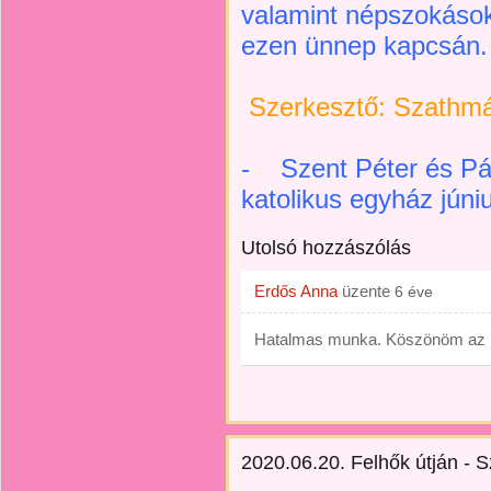
valamint népszokások
ezen ünnep kapcsán.
Szerkesztő: Szathmár
- Szent Péter és Pál
katolikus egyház júni
Utolsó hozzászólás
Erdős Anna
üzente
6 éve
Hatalmas munka. Köszönöm az in
2020.06.20. Felhők útján - S