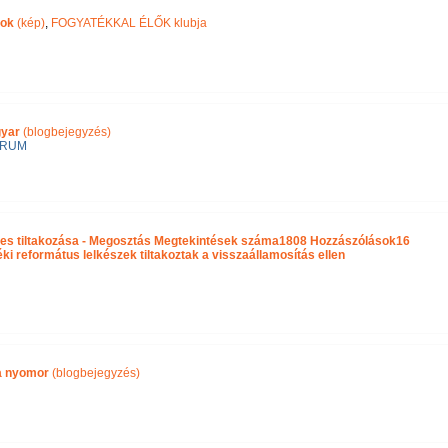
pok
(kép)
,
FOGYATÉKKAL ÉLŐK klubja
gyar
(blogbejegyzés)
ÓRUM
es tiltakozása - Megosztás Megtekintések száma1808 Hozzászólások16
 református lelkészek tiltakoztak a visszaállamosítás ellen
ra nyomor
(blogbejegyzés)