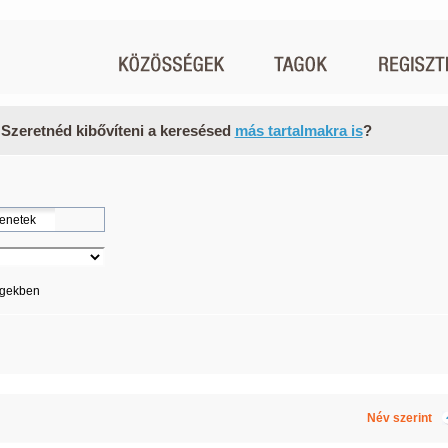
 Szeretnéd kibővíteni a keresésed
más tartalmakra is
?
égekben
Név szerint