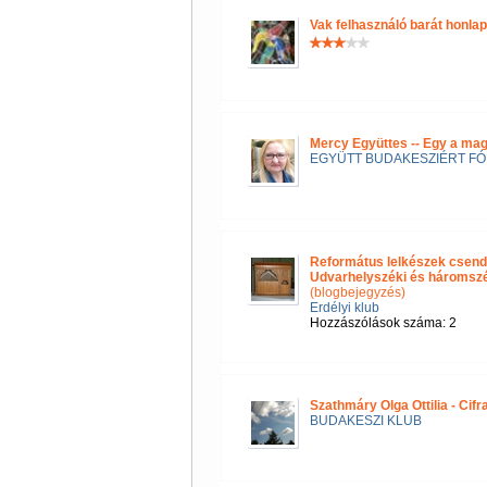
Vak felhasználó barát honla
Mercy Együttes -- Egy a ma
EGYÜTT BUDAKESZIÉRT F
Református lelkészek csend
Udvarhelyszéki és háromszéki
(blogbejegyzés)
Erdélyi klub
Hozzászólások száma: 2
Szathmáry Olga Ottilia - Cif
BUDAKESZI KLUB