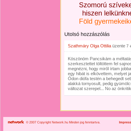
Szomorú szíveke
hiszen lelkünkn
Föld gyermekeik
Utolsó hozzászólás
Szathmáry Olga Ottilia
üzente
7 
Köszönöm Pancsikám a méltatást
szerkesztettet töltöttem fel sajnos
megnézni, hogy miről írtam jobba
egy hibát is elkövettem, melyet jav
Ódon diófa testén a behegedt se
alakká tornyosult, pedig gyümölc
változat szerepel... No az önkriti
© 2007 Copyright Network.hu Minden jog fenntartva.
Impres