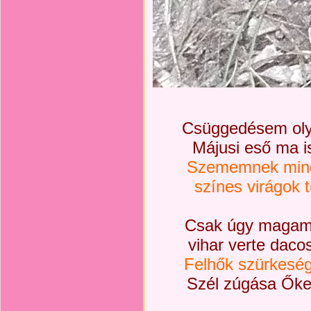
Csüggedésem oly
Májusi eső ma is
Szememnek minde
színes virágok 
Csak úgy magam
vihar verte daco
Felhők szürkeség
Szél zúgása Őket