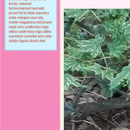
forrás: internet
forrás:internet
harmath
józsef
hit
hj
lélek
maretics
erika
mérges vass eta
müller magdolna
művészet
saját vers
szathmáry olga
ottilia
szathmáry olga ottília
szerelem
szeretet
vers
vida
zoltán
Ágota lászló
élet