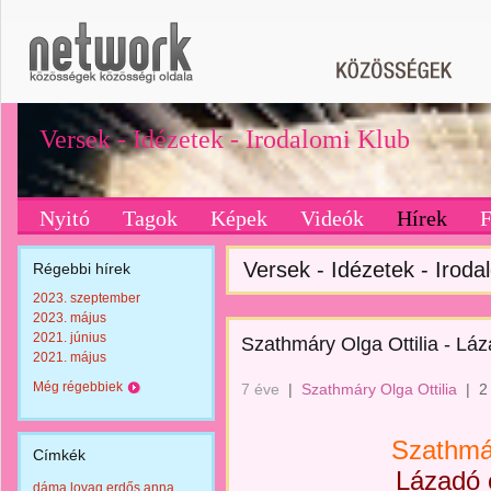
Versek - Idézetek - Irodalomi Klub
Nyitó
Tagok
Képek
Videók
Hírek
Versek - Idézetek - Iroda
Régebbi hírek
2023. szeptember
2023. május
2021. június
Szathmáry Olga Ottilia - L
2021. május
Még régebbiek
7 éve
|
Szathmáry Olga Ottilia
|
2
Szathmár
Címkék
Lázadó
dáma lovag erdős anna