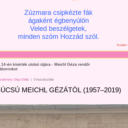
Zúzmara csipkézte fák
ágaként égbenyúlón
Veled beszélgetek,
minden szóm Hozzád szól.
Tovább
14-én kísérték utolsó útjára - Meichl Géza rendőr
ábornokot
zathmáry Olga Ottilia
|
0 hozzászólás
ÚCSÚ MEICHL GÉZÁTÓL (1957–2019)