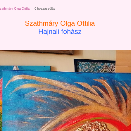
zathmáry Olga Ottilia
|
0 hozzászólás
Szathmáry Olga Ottilia
Hajnali fohász