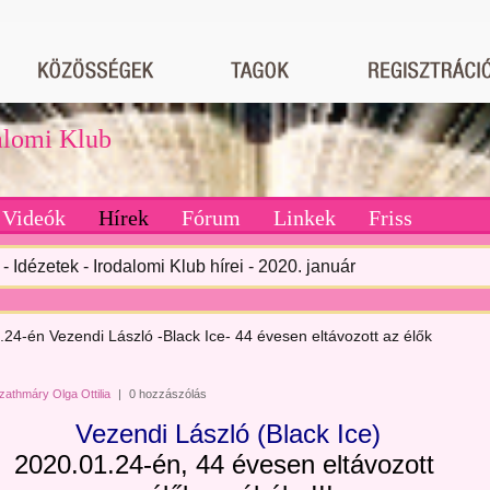
dalomi Klub
Videók
Hírek
Fórum
Linkek
Friss
- Idézetek - Irodalomi Klub hírei - 2020. január
24-én Vezendi László -Black Ice- 44 évesen eltávozott az élők
zathmáry Olga Ottilia
|
0 hozzászólás
Vezendi László (Black Ice)
2020.01.24-én
,
44 évesen eltávozott