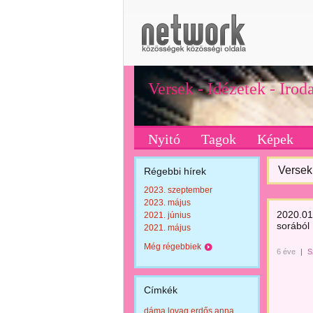
Versek - Idézetek - Iro
Nyitó
Tagok
Képek
Versek 
Régebbi hírek
2023. szeptember
2023. május
2020.01.
2021. június
sorából
2021. május
Még régebbiek
6 éve
|
S
Címkék
dáma lovag erdős anna