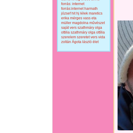
forrás: internet
forrás:internet
harmath
józsef
hit
hj
lélek
maretics
erika
mérges vass eta
müller magdolna
művészet
saját vers
szathmáry olga
ottilia
szathmáry olga ottília
szerelem
szeretet
vers
vida
zoltán
Ágota lászló
élet