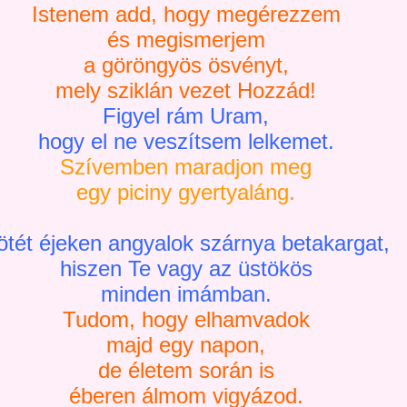
Istenem add, hogy megérezzem
és megismerjem
a göröngyös ösvényt,
mely sziklán vezet Hozzád!
Figyel rám Uram,
hogy el ne veszítsem lelkemet.
Szívemben maradjon meg
egy piciny gyertyaláng.
ötét éjeken angyalok szárnya betakargat,
hiszen Te vagy az üstökös
minden imámban.
Tudom, hogy elhamvadok
majd egy napon,
de életem során is
éberen álmom vigyázod.