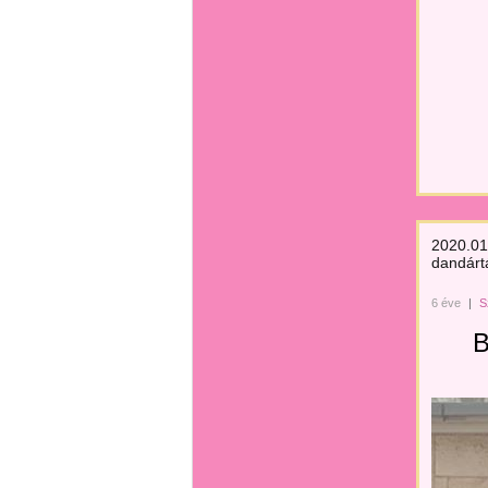
2020.01.
dandárt
6 éve
|
S
B