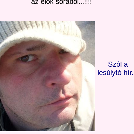
az élők sorából...!!!
Szól a
lesúlytó hír.