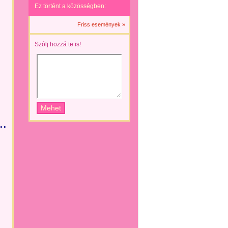
Ez történt a közösségben:
Friss események »
Szólj hozzá te is!
..