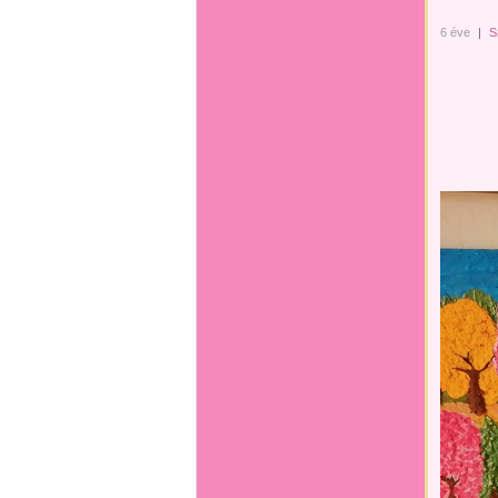
6 éve
|
S