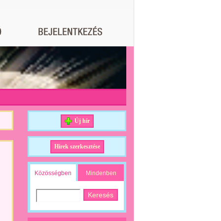
Új hír
Hírek szerkesztése
Közösségben
Mindenben