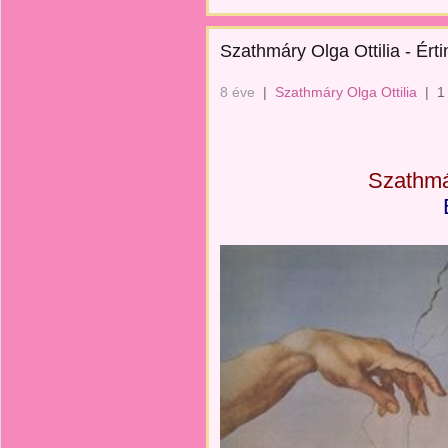
Szathmáry Olga Ottilia - Érti
8 éve
|
Szathmáry Olga Ottilia
|
1
Szathmár