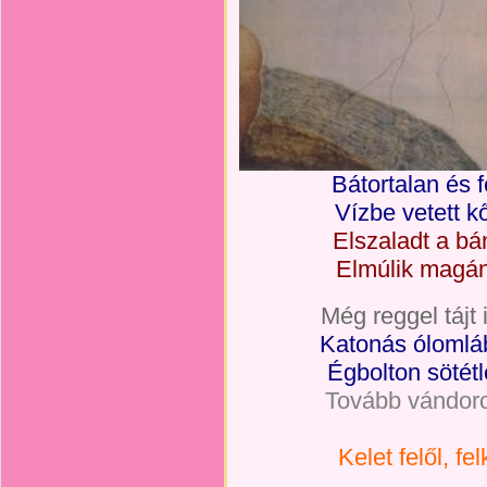
Bátortalan és f
Vízbe vetett k
Elszaladt a bá
Elmúlik magán
Még reggel tájt 
Katonás ólomláb
Égbolton sötétl
Tovább vándorol
Kelet felől, f