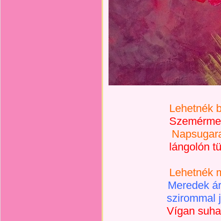
Lehetnék b
Szemérmetl
Napsugara 
lángolón tü
Lehetnék m
Meredek áro
szirommal j
Vígan suha