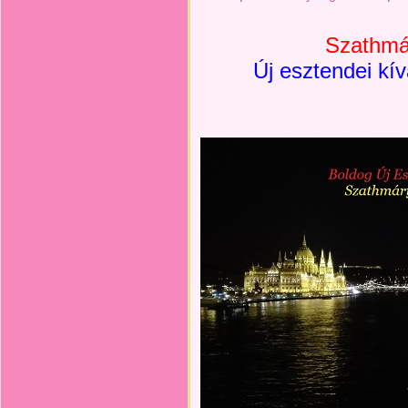
Szathmár
Új esztendei k