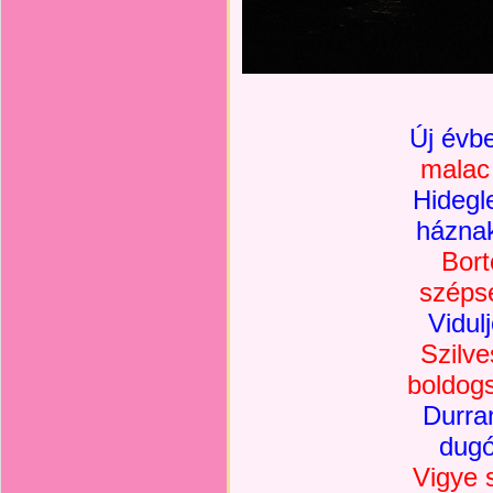
Új évb
malac 
Hidegle
háznak
Bort
széps
Vidul
Szilve
boldog
Durra
dugó
Vigye s