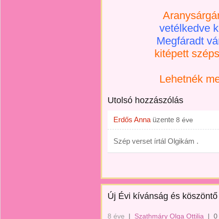
Aranysárgán
vetélkedve k
Megfáradt vá
kitépett szép
Lehetnék me
Utolsó hozzászólás
Erdős Anna
üzente
8 éve
Szép verset írtál Olgikám .
Új Évi kívánság és köszöntő 
8 éve
|
Szathmáry Olga Ottilia
|
0