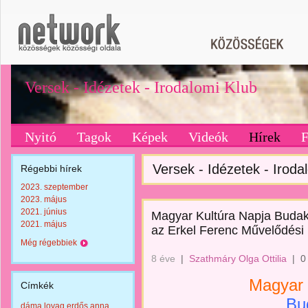
Versek - Idézetek - Irodalomi Klub
Nyitó
Tagok
Képek
Videók
Hírek
Versek - Idézetek - Irodal
Régebbi hírek
2023. szeptember
2023. május
2021. június
Magyar Kultúra Napja Budake
2021. május
az Erkel Ferenc Művelődési
Még régebbiek
8 éve
|
Szathmáry Olga Ottilia
|
0
Magyar 
Címkék
Bu
dáma lovag erdős anna