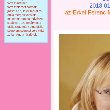
forrás: internet
2018.01
forrás:internet
harmath
az Erkel Ferenc 
józsef
hit
hj
lélek
maretics
erika
mérges vass eta
müller magdolna
művészet
saját vers
szathmáry olga
ottilia
szathmáry olga ottília
szerelem
szeretet
vers
vida
zoltán
Ágota lászló
élet