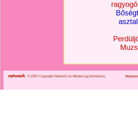
ragyogó
Bőségt
asztal
Perdülj
Muzsi
© 2007 Copyright Network.hu Minden jog fenntartva.
Impres