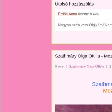
Utolsó hozzászólás
Erdős Anna
üzente
8 éve
Nagyon szép vers Olgikám! Nem t
Szathmáry Olga Ottilia - Me
8 éve
|
Szathmáry Olga Ottilia
|
1
Szathmár
Mez