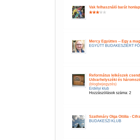
Vak felhasználó barát honla
Mercy Együttes -- Egy a ma
EGYÜTT BUDAKESZIÉRT F
Református lelkészek csend
Udvarhelyszéki és háromszéki
(blogbejegyzés)
Erdélyi klub
Hozzászólások száma: 2
Szathmáry Olga Ottilia - Cif
BUDAKESZI KLUB