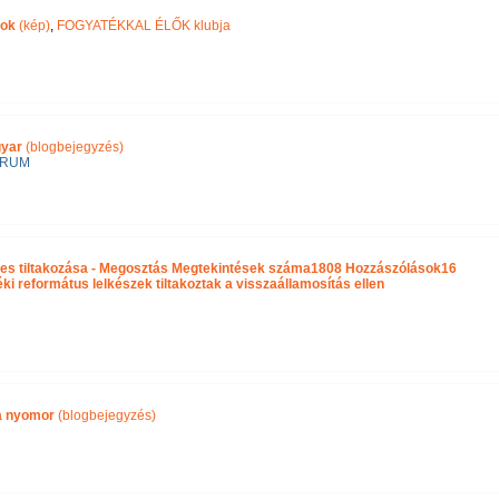
pok
(kép)
,
FOGYATÉKKAL ÉLŐK klubja
gyar
(blogbejegyzés)
ÓRUM
es tiltakozása - Megosztás Megtekintések száma1808 Hozzászólások16
 református lelkészek tiltakoztak a visszaállamosítás ellen
ra nyomor
(blogbejegyzés)