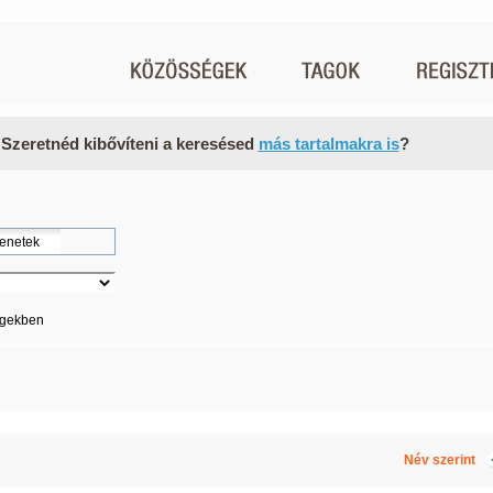
 Szeretnéd kibővíteni a keresésed
más tartalmakra is
?
égekben
Név szerint