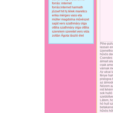
forrás: internet
forrás:internet
harmath
józsef
hit
hj
lélek
maretics
erika
mérges vass eta
müller magdolna
művészet
saját vers
szathmáry olga
ottilia
szathmáry olga ottília
szerelem
szeretet
vers
vida
zoltán
Ágota lászló
élet
Pihe-puh
lassan e
üzenetho
hűvös de
Csendes k
álmait al
csak amot
várnak m
Az utcai 
fénye hal
pislogva t
az álmodó
Nézem az 
mit fehérr
sok hulló
szebbítve
Látom, ho
hó hull sz
betakarva
hűvös hóf