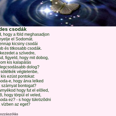
des csodák
d, hogy a föld meghasadjon
nyelje el Sodomát.
ennap kicsiny csodái
b és titkosabb csodák.
kezedet a szívedre,
d, figyeld, hogy mit dobog,
nom kis kalapálás
legcsodásabb dolog?
sötétkék végtelenbe,
kis ezüst pontokat:
oda-e, hogy árva lelked
 szárnyat bontogat?
rnyékod hogy fut el elõled,
, hogy törpül el veled,
oda ez? - s hogy tükrözõdni
 vízben az eget?
hozzászólás