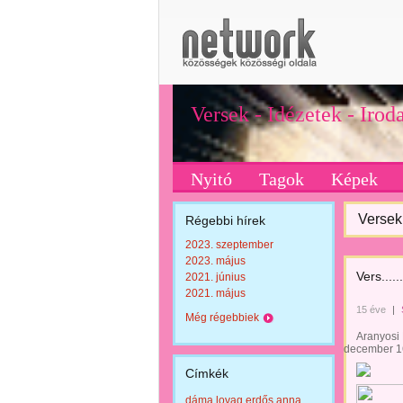
Versek - Idézetek - Iro
Nyitó
Tagok
Képek
Versek 
Régebbi hírek
2023. szeptember
2023. május
Vers......
2021. június
2021. május
15 éve
|
Még régebbiek
Aranyosi 
december 1
Címkék
dáma lovag erdős anna