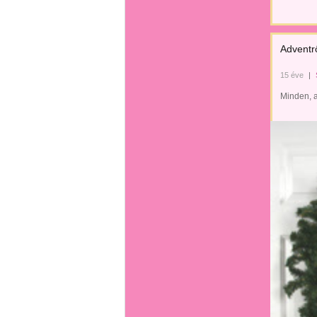
Adventrő
15 éve
|
Minden, a