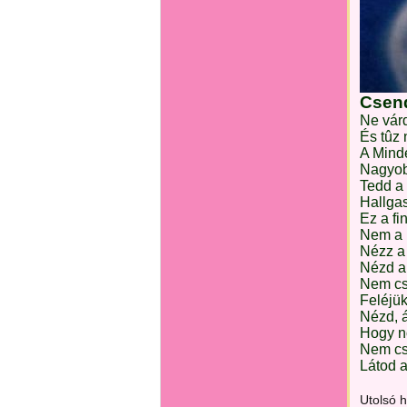
Csen
Ne vár
És tûz 
A Mind
Nagyob
Tedd a 
Hallgas
Ez a fi
Nem a 
Nézz a 
Nézd a 
Nem cs
Feléjük
Nézd, á
Hogy nõ
Nem cs
Látod a
Utolsó 