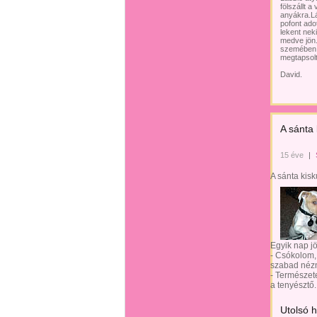
fölszállt a
anyákra.Lá
pofont ado
lekent nek
medve jön.
szemében.N
megtapsolt
David.
A sánta 
15 éve
|
A sánta kisk
Egyik nap jöt
- Csókolom,
szabad néz
- Természet
a tenyésztő.
Utolsó 