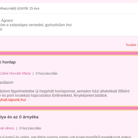
üzente
felhasználó]
15 éve
 Ágnes!
öm a szépséges versedet, gyönyörűen írsz.
si
Tovább
i honlap
Gálné Horváth Mária
|
0 hozzászólás
arátaim!
ánlom figyelmetekbe új hegyháti honlapomat, aemylen házi állatokkatl (főként
 és póni lovakkal) kapcsolatos történeteket, fényképeket találtok.
gyhati.lapunk.hu/
atya és az ő árnyéka
pál vilmos
|
0 hozzászólás
a jó kedvű és vidám ,pap létére sportos ember volt.A napi teendőiről gondolkozott amikor