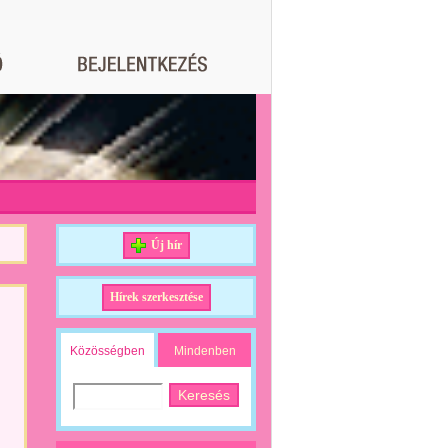
Új hír
Hírek szerkesztése
Közösségben
Mindenben