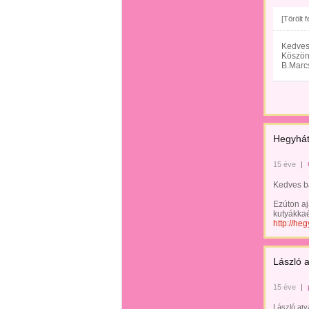
[Törölt 
Kedves
Köszön
B.Marc
Hegyhát
15 éve
|
Kedves b
Ezúton aj
kutyákkaé
http://he
László 
15 éve
|
László aty