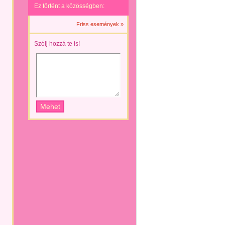
Ez történt a közösségben:
Friss események »
Szólj hozzá te is!