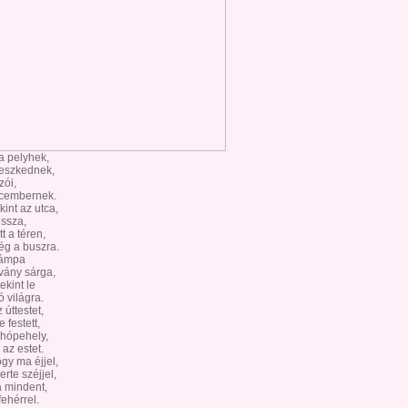
a pelyhek,
reszkednek,
zói,
cembernek.
int az utca,
ussza,
t a téren,
ég a buszra.
lámpa
vány sárga,
ekint le
 világra.
úttestet,
e festett,
 hópehely,
 az estet.
gy ma éjjel,
erte széjjel,
 mindent,
ehérrel.