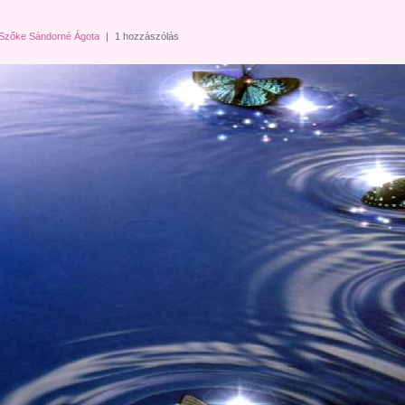
Szőke Sándorné Ágota
|
1 hozzászólás