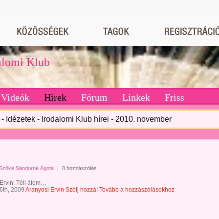
dalomi Klub
Videók
Hírek
Fórum
Linkek
Friss
- Idézetek - Irodalomi Klub hírei - 2010. november
Szőke Sándorné Ágota
|
0 hozzászólás
Ervin: Téli álom…
6th, 2009
Aranyosi Ervin
Szólj hozzá!
Tovább a hozzászólásokhoz