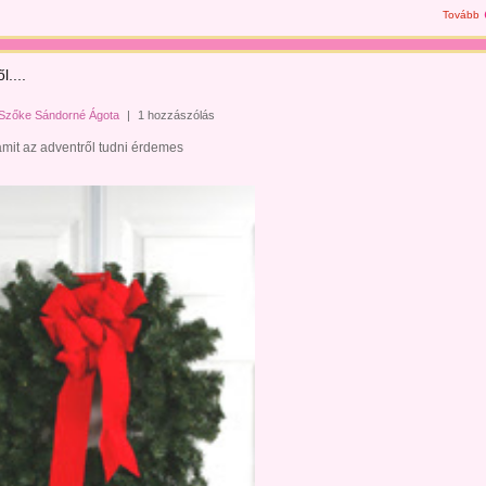
Tovább
l....
Szőke Sándorné Ágota
|
1 hozzászólás
mit az adventről tudni érdemes