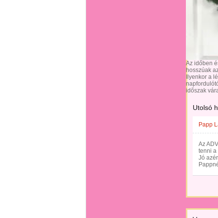
Az időben é
hosszúak az
Ilyenkor a l
napfordulót
időszak vár
Utolsó 
Papp L
Az ADV
tenni a
Jó azér
Pappné