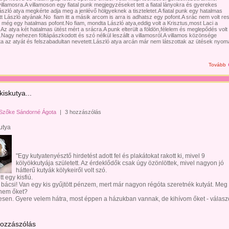
 villamosra.A villamoson egy fiatal punk megjegyzéseket tett a fiatal lányokra és gyerekes
szló atya megkérte adja meg a jenlévő hölgyeknek a tiszteletet.A fiatal punk egy hatalmas
tt László atyának.No fiam itt a másik arcom is arra is adhatsz egy pofont.A srác nem volt res
i még egy hatalmas pofont.No fiam, mondta László atya,eddig volt a Krisztus,most Laci a
Az atya két hatalmas ütést mért a srácra.A punk elterült a földön,félelem és meglepődés volt
agy nehezen föltápászkodott és szó nélkül leszállt a villamosról.A villamos közönsége
a az atyát és felszabadultan nevetett.László atya arcán már nem látszottak az ütések nyom
Tovább
kiskutya...
Szőke Sándorné Ágota
|
3 hozzászólás
utya
"Egy kutyatenyésztő hirdetést adott fel és plakátokat rakott ki, mivel 9
kölyökkutyája született. Az érdeklődők csak úgy özönlöttek, mivel nagyon jó
hátterű kutyák kölykeiről volt szó.
t egy kisfiú.
 bácsi! Van egy kis gyűjtött pénzem, mert már nagyon régóta szeretnék kutyát. Meg
nem őket?
esen. Gyere velem hátra, most éppen a házukban vannak, de kihívom őket - válasz
hozzászólás