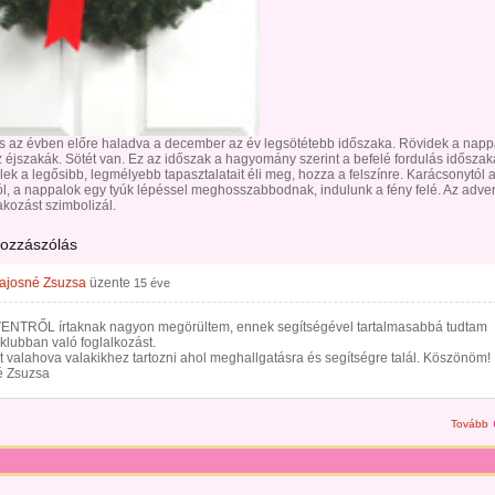
s az évben előre haladva a december az év legsötétebb időszaka. Rövidek a napp
 éjszakák. Sötét van. Ez az időszak a hagyomány szerint a befelé fordulás időszak
élek a legősibb, legmélyebb tapasztalatait éli meg, hozza a felszínre. Karácsonytól a 
ól, a nappalok egy tyúk lépéssel meghosszabbodnak, indulunk a fény felé. Az adven
akozást szimbolizál.
hozzászólás
ajosné Zsuzsa
üzente
15 éve
ENTRŐL írtaknak nagyon megörültem, ennek segítségével tartalmasabbá tudtam
 klubban való foglalkozást.
t valahova valakikhez tartozni ahol meghallgatásra és segítségre talál. Köszönöm!
 Zsuzsa
Tovább