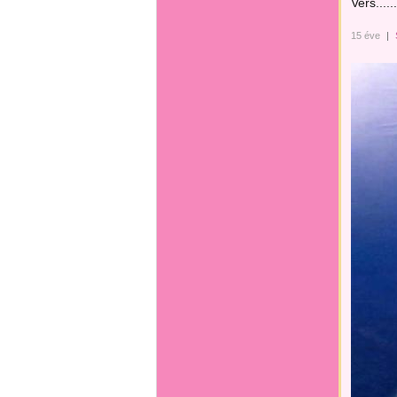
Vers......
15 éve
|