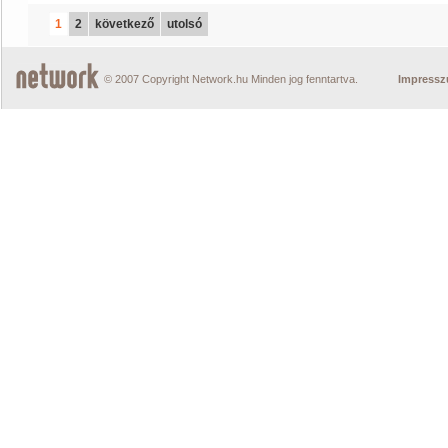
1
2
következő
utolsó
© 2007 Copyright Network.hu Minden jog fenntartva.
Impress