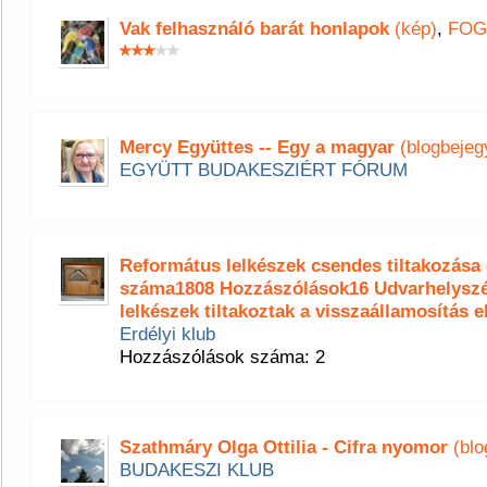
Vak felhasználó barát honlapok
(kép)
,
FOG
Mercy Együttes -- Egy a magyar
(blogbejeg
EGYÜTT BUDAKESZIÉRT FÓRUM
Református lelkészek csendes tiltakozása
száma1808 Hozzászólások16 Udvarhelyszé
lelkészek tiltakoztak a visszaállamosítás e
Erdélyi klub
Hozzászólások száma: 2
Szathmáry Olga Ottilia - Cifra nyomor
(blo
BUDAKESZI KLUB