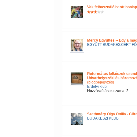
Vak felhasználó barát honla
Mercy Együttes -- Egy a ma
EGYÜTT BUDAKESZIÉRT F
Református lelkészek csend
Udvarhelyszéki és háromszéki
(blogbejegyzés)
Erdélyi klub
Hozzászólások száma: 2
Szathmáry Olga Ottilia - Cif
BUDAKESZI KLUB