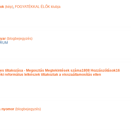
pok
(kép)
,
FOGYATÉKKAL ÉLŐK klubja
gyar
(blogbejegyzés)
ÓRUM
es tiltakozása - Megosztás Megtekintések száma1808 Hozzászólások16
 református lelkészek tiltakoztak a visszaállamosítás ellen
ra nyomor
(blogbejegyzés)