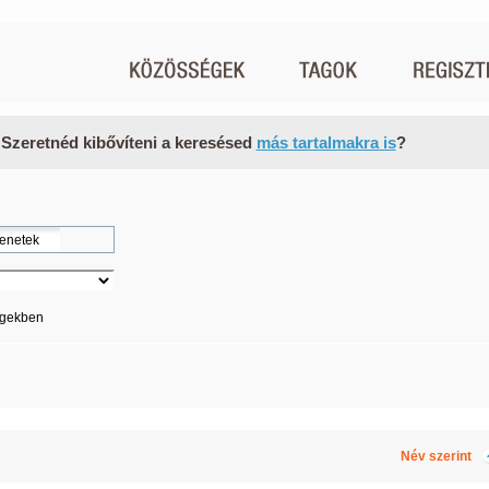
 Szeretnéd kibővíteni a keresésed
más tartalmakra is
?
égekben
Név szerint