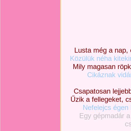
Lusta még a nap, 
Közülük néha kiteki
Mily magasan röpk
Cikáznak vidá
Csapatosan lejjebb
Űzik a fellegeket, 
Nefelejcs égen
Egy gépmadár a 
cs