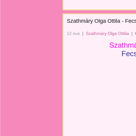
Szathmáry Olga Ottila - Fec
12 éve
|
Szathmáry Olga Ottilia
|
Szathmá
Fecs