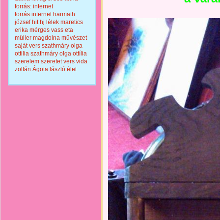
forrás: internet
forrás:internet
harmath
józsef
hit
hj
lélek
maretics
erika
mérges vass eta
müller magdolna
művészet
saját vers
szathmáry olga
ottilia
szathmáry olga ottília
szerelem
szeretet
vers
vida
zoltán
Ágota lászló
élet