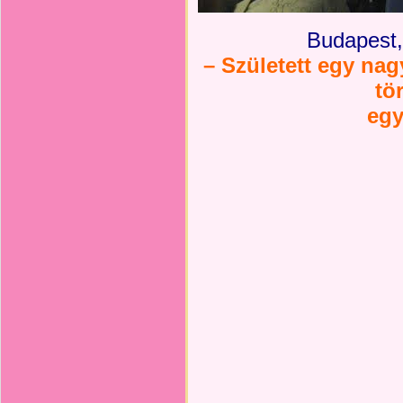
Budapest,
– Született egy nag
tö
egy