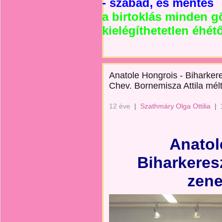
- szabad,
és mentes
a birtoklás minden g
kielégíthetetlen éhét
Anatole Hongrois - Biharker
Chev. Bornemisza Attila mél
12 éve
|
Szathmáry Olga Ottilia
|
Anatol
Biharkeres
zen