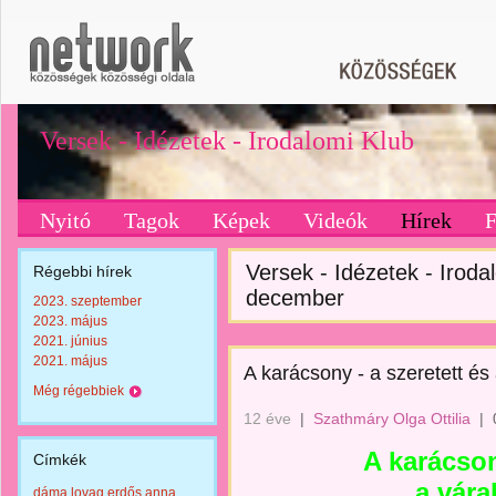
Versek - Idézetek - Irodalomi Klub
Nyitó
Tagok
Képek
Videók
Hírek
Versek - Idézetek - Irodal
Régebbi hírek
december
2023. szeptember
2023. május
2021. június
2021. május
A karácsony - a szeretett és
Még régebbiek
12 éve
|
Szathmáry Olga Ottilia
|
A karácson
Címkék
a vára
dáma lovag erdős anna