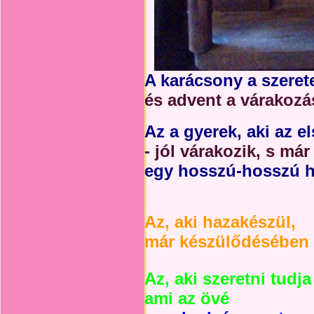
A karácsony a szerete
és advent a várakozá
Az a gyerek, aki az e
- jól várakozik, s már
egy hosszú-hosszú h
Az, aki hazakészül,
már készülődésében 
Az, aki szeretni tudja
ami az övé