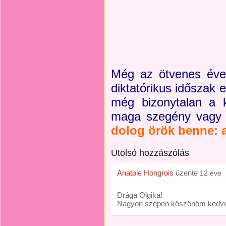
Még az ötvenes évek
diktatórikus időszak 
még bizonytalan a k
maga szegény vagy 
dolog örök benne: a
Utolsó hozzászólás
Anatole Hongrois
üzente
12 éve
Drága Olgika!
Nagyon szépen köszönöm kedve