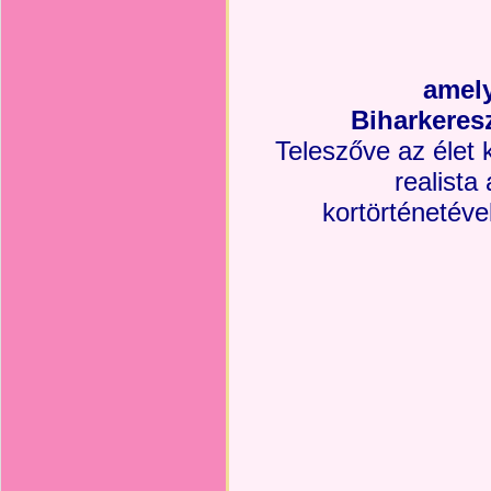
amely
Biharkeresz
Teleszőve az élet 
realista
kortörténetéve