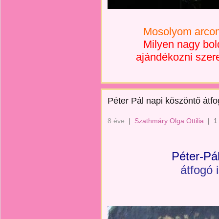
Mosolyom arcomo
Milyen nagy bol
ajándékozni szere
Péter Pál napi köszöntő átfo
8 éve
|
Szathmáry Olga Ottilia
|
1
Péter-Pá
átfogó 