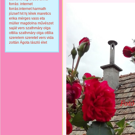
forrás: internet
forrás:internet
harmath
józsef
hit
hj
lélek
maretics
erika
mérges vass eta
müller magdolna
művészet
saját vers
szathmáry olga
ottilia
szathmáry olga ottília
szerelem
szeretet
vers
vida
zoltán
Ágota lászló
élet