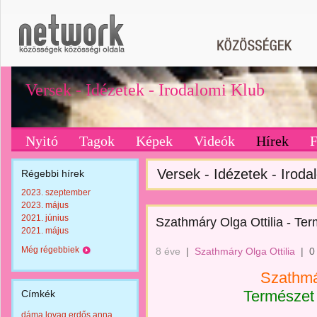
Versek - Idézetek - Irodalomi Klub
Nyitó
Tagok
Képek
Videók
Hírek
Versek - Idézetek - Irodal
Régebbi hírek
2023. szeptember
2023. május
2021. június
Szathmáry Olga Ottilia - Ter
2021. május
Még régebbiek
8 éve
|
Szathmáry Olga Ottilia
|
0
Szathmár
Természet r
Címkék
dáma lovag erdős anna