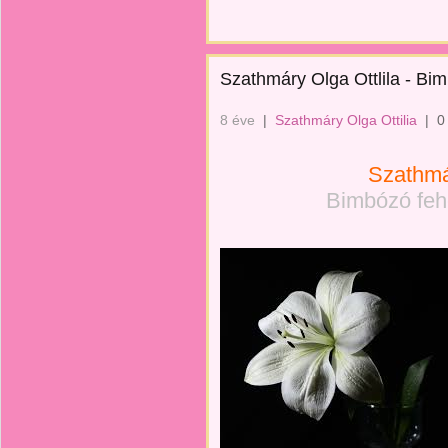
Szathmáry Olga Ottlila - Bim
8 éve
|
Szathmáry Olga Ottilia
|
0
Szathmár
Bimbózó fehé