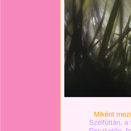
Miként mező
Szélfúttán, 
Reszketőn, f