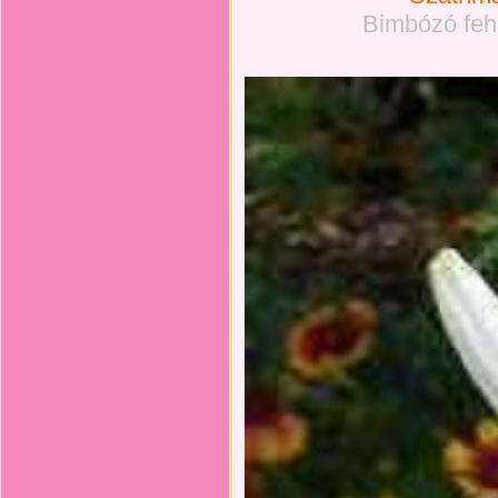
Bimbózó fehé