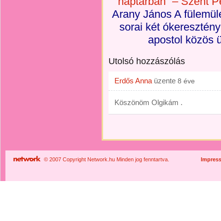
naptárban” – Szent P
Arany János A fülemüle
sorai két ókeresztény
apostol közös 
Utolsó hozzászólás
Erdős Anna
üzente
8 éve
Köszönöm Olgikám .
© 2007 Copyright Network.hu Minden jog fenntartva.
Impres