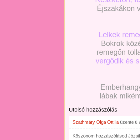
Éjszakákon v
Lelkek reme
Bokrok köz
remegőn tolla
vergődik és 
Emberhangy
lábak miként
Utolsó hozzászólás
Szathmáry Olga Ottilia
üzente
8 
Köszönöm hozzászólásod Józsi