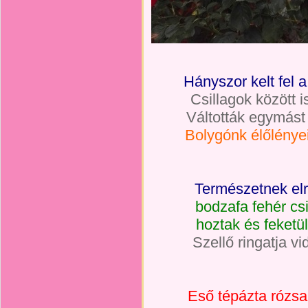
Hányszor kelt fel a
Csillagok között i
Váltották egymást
Bolygónk élőlényei
Természetnek elre
bodzafa fehér csi
hoztak és feketü
Szellő ringatja v
Eső tépázta rózsa