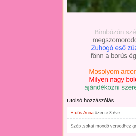
Bimbózón szép 
megszomorodot
Zuhogó eső zúzt
fönn a borús é
Mosolyom arcomo
Milyen nagy bol
ajándékozni szere
Utolsó hozzászólás
Erdős Anna
üzente
8 éve
Szép ,sokat mondó versedhez gr