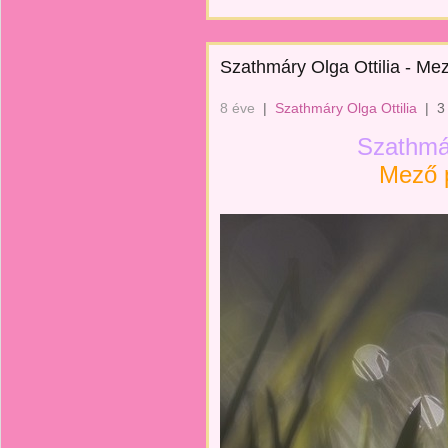
Szathmáry Olga Ottilia - Mez
8 éve
|
Szathmáry Olga Ottilia
|
3
Szathmár
Mező p