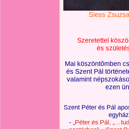
Siess Zsuzsa
Szeretettel kösz
és
születés
Mai köszöntőmben csa
és Szent Pál történet
valamint népszokáso
ezen ün
Szent Péter és Pál apos
egyház 
-
„Péter és Pál, „…tu