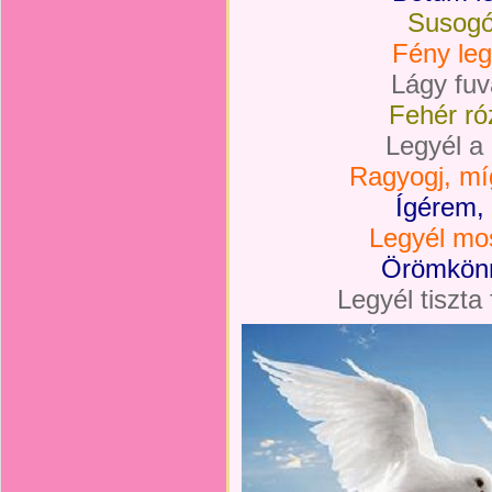
Susogó
Fény leg
Lágy fuv
Fehér ró
Legyél a
Ragyogj, mí
Ígérem,
Legyél mo
Örömkön
Legyél tiszta