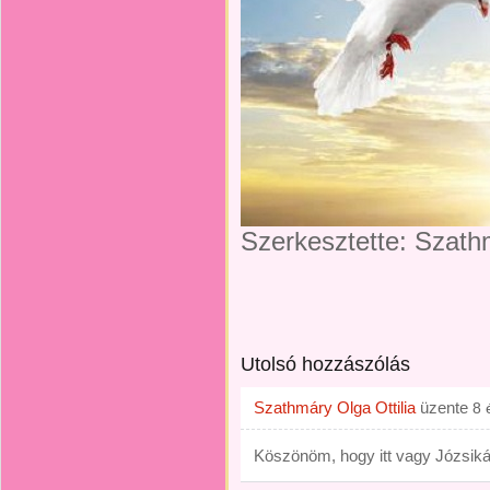
Szerkesztette: Szathm
Utolsó hozzászólás
Szathmáry Olga Ottilia
üzente
8 
Köszönöm, hogy itt vagy Józsikám