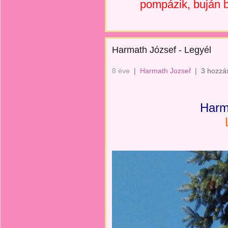
pompázik, buján b
Harmath József - Legyél
8 éve
|
Harmath Jozsef
|
3 hozzá
Harm