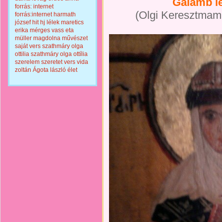
Galamb lé
forrás: internet
(Olgi Keresztmamá
forrás:internet
harmath
józsef
hit
hj
lélek
maretics
erika
mérges vass eta
müller magdolna
művészet
saját vers
szathmáry olga
ottilia
szathmáry olga ottília
szerelem
szeretet
vers
vida
zoltán
Ágota lászló
élet