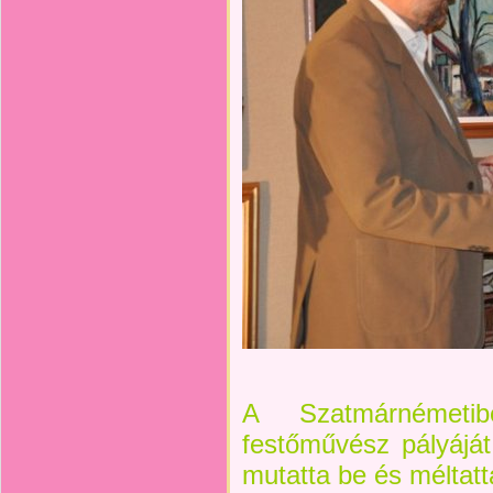
A Szatmárnémetib
festőművész pályájá
mutatta be és méltatt