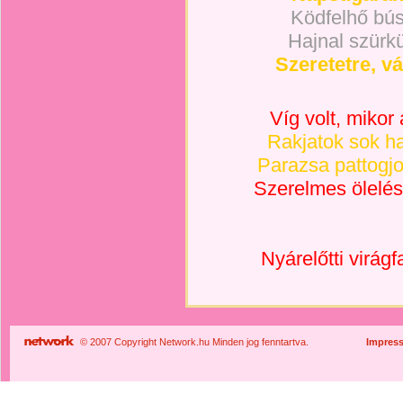
Ködfelhő búsí
Hajnal szürkü
Szeretetre, v
Víg volt, mikor
Rakjatok sok ha
Parazsa pattogjon
Szerelmes ölelés
Nyárelőtti virág
© 2007 Copyright Network.hu Minden jog fenntartva.
Impres