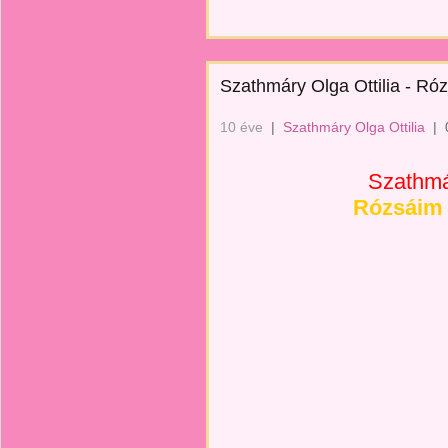
Szathmáry Olga Ottilia - R
10 éve
|
Szathmáry Olga Ottilia
|
Szathmár
Rózsáim 