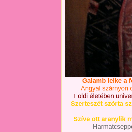
Galamb lelke a fö
Angyal szárnyon 
Földi életében unive
Szerteszét szórta s
Szíve ott aranylik
Harmatcseppe