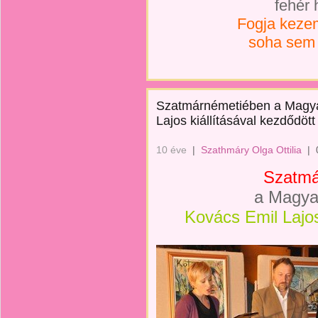
fehér 
Fogja kezem
soha sem 
Szatmárnémetiében a Magyar
Lajos kiállításával kezdődött
10 éve
|
Szathmáry Olga Ottilia
|
Szatmá
a Magya
Kovács Emil Lajos