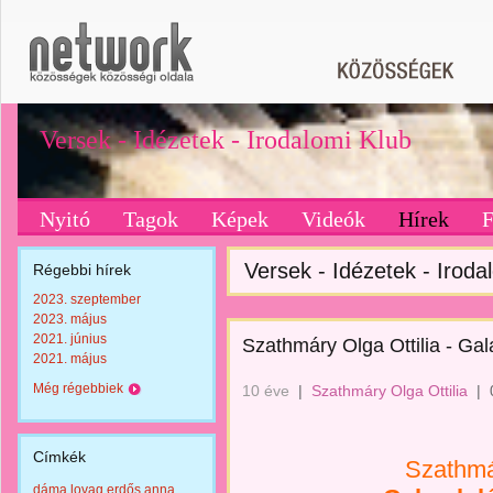
Versek - Idézetek - Irodalomi Klub
Nyitó
Tagok
Képek
Videók
Hírek
Versek - Idézetek - Irodal
Régebbi hírek
2023. szeptember
2023. május
2021. június
Szathmáry Olga Ottilia - Gal
2021. május
Még régebbiek
10 éve
|
Szathmáry Olga Ottilia
|
Címkék
Szathmár
dáma lovag erdős anna