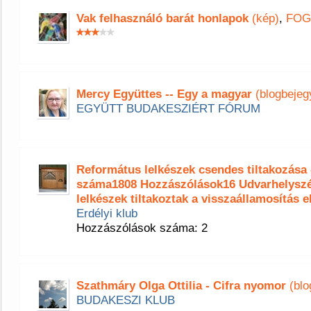
Vak felhasználó barát honlapok
(kép)
,
FOG
Mercy Együttes -- Egy a magyar
(blogbejeg
EGYÜTT BUDAKESZIÉRT FÓRUM
Református lelkészek csendes tiltakozása
száma1808 Hozzászólások16 Udvarhelyszé
lelkészek tiltakoztak a visszaállamosítás e
Erdélyi klub
Hozzászólások száma: 2
Szathmáry Olga Ottilia - Cifra nyomor
(blo
BUDAKESZI KLUB