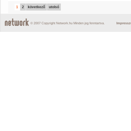
1
2
következő
utolsó
© 2007 Copyright Network.hu Minden jog fenntartva.
Impress