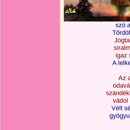
szó a
Tőrdöf
Jogta
siral
igaz 
A lelk
Az a
odavá
szándék
vádol 
Vélt s
gyógyu