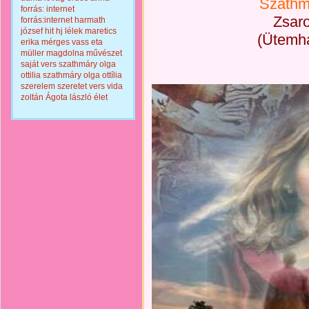
Szathmá
forrás: internet
Zsaro
forrás:internet
harmath
józsef
hit
hj
lélek
maretics
(Ütemha
erika
mérges vass eta
müller magdolna
művészet
saját vers
szathmáry olga
ottilia
szathmáry olga ottília
szerelem
szeretet
vers
vida
zoltán
Ágota lászló
élet