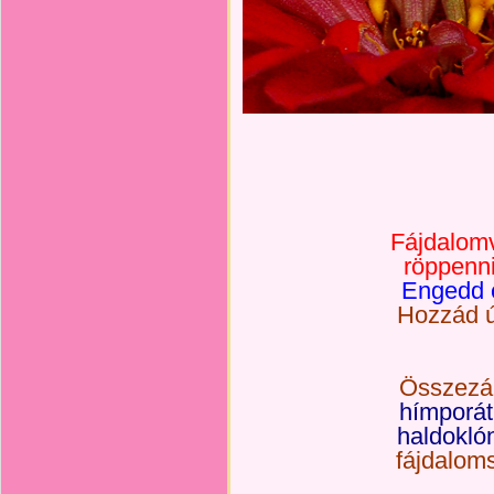
Fájdalomv
röppenni
Engedd el
Hozzád úg
Összezár
hímporát 
haldokló
fájdaloms