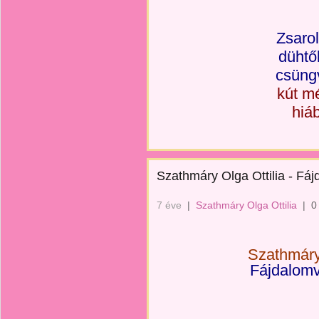
Zsarol
dühtő
csüng
kút mé
hiá
Szathmáry Olga Ottilia - Fá
7 éve
|
Szathmáry Olga Ottilia
|
0
Szathmáry 
Fájdalomv