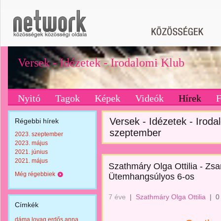
Versek - Idézetek - Irodalomi Klub
Nyitó
Tagok
Képek
Videók
Hírek
Versek - Idézetek - Irodal
Régebbi hírek
szeptember
2023. szeptember
2023. május
2021. június
2021. május
Szathmáry Olga Ottilia - Zsa
Még régebbiek
Ütemhangsúlyos 6-os
7 éve
|
Szathmáry Olga Ottilia
|
0
Címkék
dáma lovag erdős anna