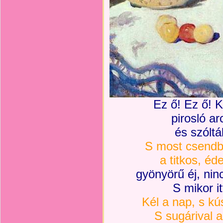
Ez ő! Ez ő! 
pirosló a
és szóltál
S most csendb
a titkos, éd
gyönyörű éj, nin
S mikor i
Kél a nap, s kú
S sugárival a 