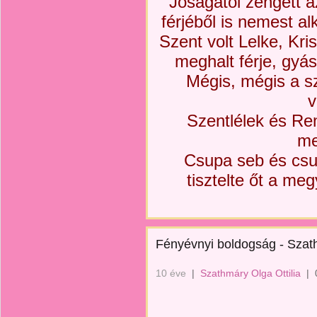
Jóságától zengett az
férjéből is nemest alk
Szent volt Lelke, Krisz
meghalt férje, gyász
Mégis, mégis a s
v
Szentlélek és Re
me
Csupa seb és csup
tisztelte őt a me
Fényévnyi boldogság - Szath
10 éve
|
Szathmáry Olga Ottilia
|