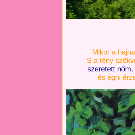
Mikor a hajna
S a fény szökv
szeretett nőm
és égni érz