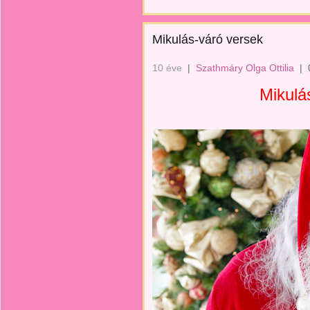
Mikulás-váró versek
10 éve
|
Szathmáry Olga Ottilia
|
Mikulás