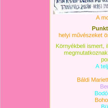
A mo
Punkt
helyi művészeket ö
Környékbeli ismert,
i
megmutatkoznak,
po
A
tel
Báldi Mariett
Be
Bodó
Boho
Bü