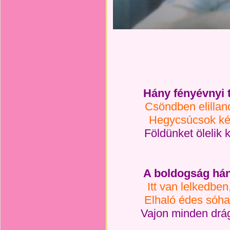
Hány fényévnyi 
Csöndben elillan
Hegycsúcsok kém
Földünket ölelik 
A boldogság hán
Itt van lelkedben
Elhaló édes sóhaj
Vajon minden drá