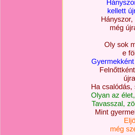
Hányszor
kellett 
Hányszor, 
még újr
Oly sok m
e fö
Gyermekként 
Felnőttként
újr
Ha csalódás, 
Olyan az élet,
Tavasszal, zöl
Mint gyermek,
Elj
még sze