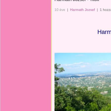
10 éve
|
Harmath Jozsef
|
1 hozz
Harm