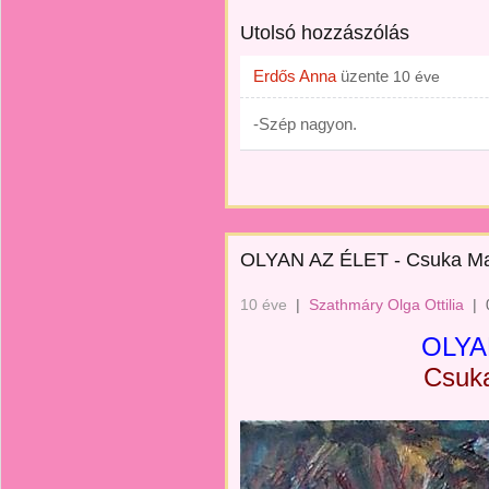
Utolsó hozzászólás
Erdős Anna
üzente
10 éve
-Szép nagyon.
OLYAN AZ ÉLET - Csuka M
10 éve
|
Szathmáry Olga Ottilia
|
OLYA
Csuk