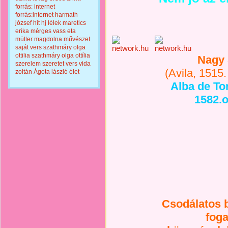
forrás: internet
forrás:internet
harmath
józsef
hit
hj
lélek
maretics
erika
mérges vass eta
müller magdolna
művészet
saját vers
szathmáry olga
ottilia
szathmáry olga ottília
Nagy 
szerelem
szeretet
vers
vida
(
Avila, 1515.
zoltán
Ágota lászló
élet
Alba de To
1582.o
Csodálatos 
fog