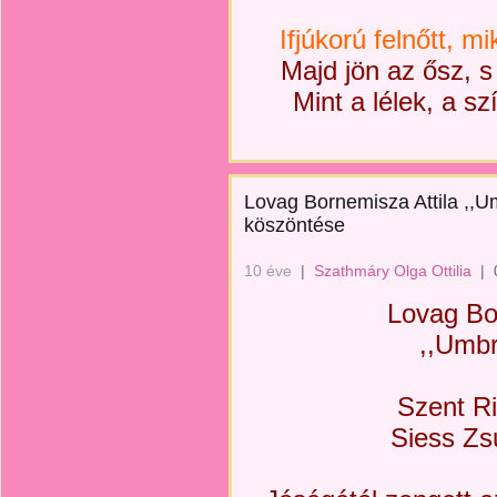
Ifjúkorú felnőtt, mi
Majd jön az ősz, s
Mint a lélek, a sz
Lovag Bornemisza Attila ,,U
köszöntése
10 éve
|
Szathmáry Olga Ottilia
|
Lovag Bo
,,Umbr
Szent R
Siess Zs