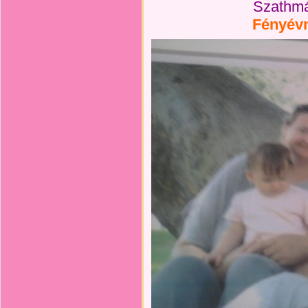
Szathmár
Fényévn