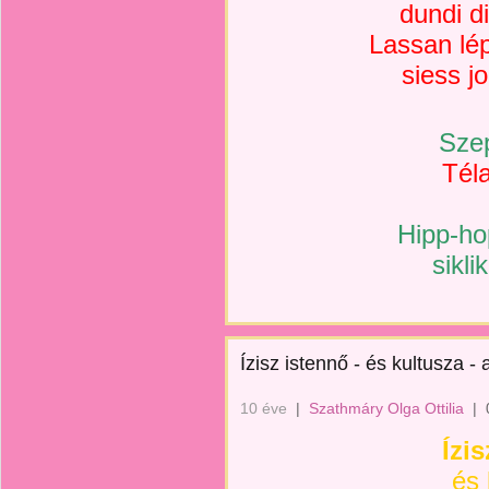
dundi d
Lassan lé
siess j
Szep
Tél
Hipp-ho
sikli
Ízisz istennő - és kultusza -
10 éve
|
Szathmáry Olga Ottilia
|
Ízi
és