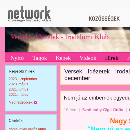
Versek - Idézetek - Irodalomi Klub
Nyitó
Tagok
Képek
Videók
Hírek
Versek - Idézetek - Irodal
Régebbi hírek
december
2023. szeptember
2023. május
2021. június
2021. május
Nem jó az embernek egyedül
Még régebbiek
10 éve
|
Szathmáry Olga Ottilia
|
Nagy 
Címkék
"Nem jó az 
dáma lovag erdős anna