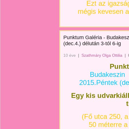
Ezt az igazsá
mégis kevesen a
Punktum Galéria - Budakesz
(dec.4.) délután 3-tól 6-ig
10 éve
|
Szathmáry Olga Ottilia
|
Punkt
Budakeszin
2015.Péntek (dec
Egy kis udvarkiál
t
(
Fő utca 250, a
50 méterre a