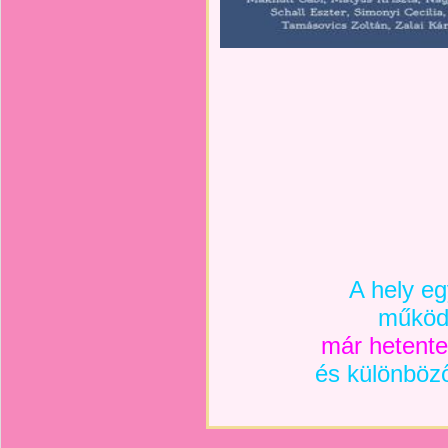
A hely e
működé
már hetente 
és különböz