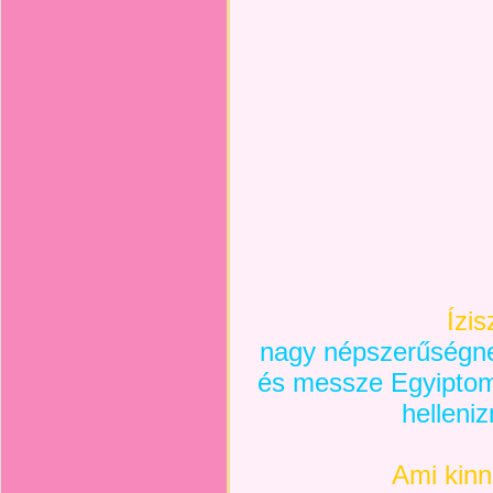
Ízis
nagy népszerűségne
és messze Egyiptom 
helleni
​​​ Ami kinn, 