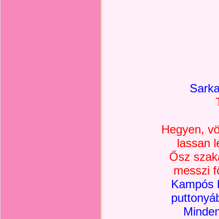
Sark
Hegyen, vö
lassan 
Ősz szaká
messzi fö
Kampós b
puttonyá
Mindenf