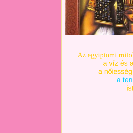
Az egyiptomi mito
a víz és a
a nőiesség
a te
is