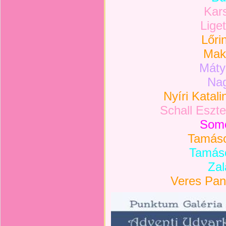
Kars
Liget
Lőrin
Mak
Máty
Nag
Nyíri Katali
Schall Eszte
Somo
Tamáso
Tamáso
Zal
Veres Pan