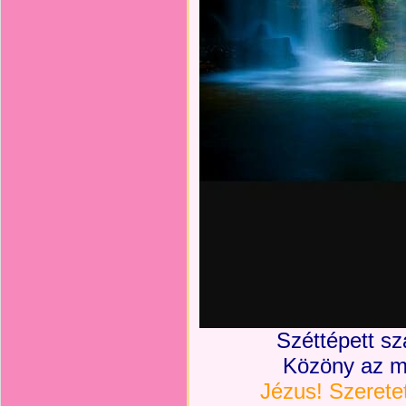
Széttépett sz
Közöny az mi
Jézus! Szeretet