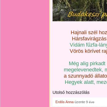
Hajnali szél h
Hársfavirágzás i
Vidám fűzfa-lány
Vörös körívet ra
Még alig pirkadt
megelevenedtek, m
a szunnyadó állatok
Hegyek alatt, mezők
Utolsó hozzászólás
Erdős Anna
üzente
9 éve