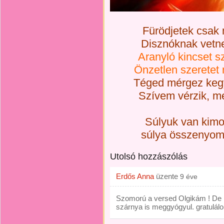
Fürödjetek csak 
Disznóknak vetne
Aranyló kincset s
Önzetlen szeretet 
Téged mérgez keg
Szívem vérzik, mer
Súlyuk van kimo
súlya összenyom 
Utolsó hozzászólás
Erdős Anna
üzente
9 éve
Szomorú a versed Olgikám ! De pr
szárnya is meggyógyul. gratulál