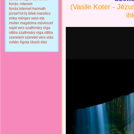
forrás: internet
(Vasile Koter - Jézu
forrás:internet
harmath
ih
józsef
hit
hj
lélek
maretics
erika
mérges vass eta
müller magdolna
művészet
saját vers
szathmáry olga
ottilia
szathmáry olga ottília
szerelem
szeretet
vers
vida
zoltán
Ágota lászló
élet