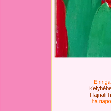
Elringa
Kelyhéb
Hajnali 
ha napo