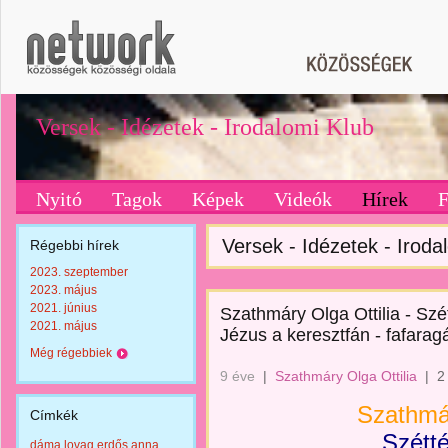
Versek - Idézetek - Irodalomi Klub
Nyitó
Tagok
Képek
Videók
Hírek
Versek - Idézetek - Irodal
Régebbi hírek
2023. szeptember
2023. május
2021. június
Szathmáry Olga Ottilia - Szét
2021. május
Jézus a keresztfán - fafarag
Még régebbiek
9 éve
|
Szathmáry Olga Ottilia
|
2
Szathmár
Címkék
Szétt
dáma lovag erdős anna