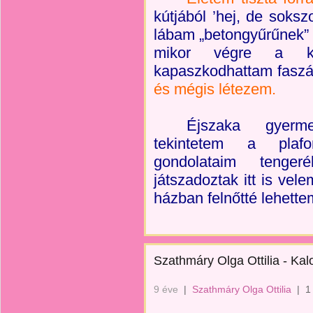
kútjából ’hej, de soks
lábam „betongyűrűnek” 
mikor végre a kú
kapaszkodhattam faszálk
és mégis létezem.
Éjszaka gyerm
tekintetem a plafo
gondolataim teng
játszadoztak itt is vel
házban felnőtté lehette
Szathmáry Olga Ottilia - Ka
9 éve
|
Szathmáry Olga Ottilia
|
1