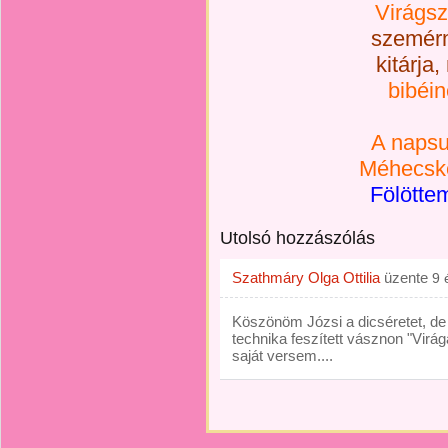
Virágszi
szemérm
kitárja
bibéin
A napsu
Méhecsk
Fölöttem
Utolsó hozzászólás
Szathmáry Olga Ottilia
üzente
9 
Köszönöm Józsi a dicséretet, de
technika feszített vásznon "Virág
saját versem....