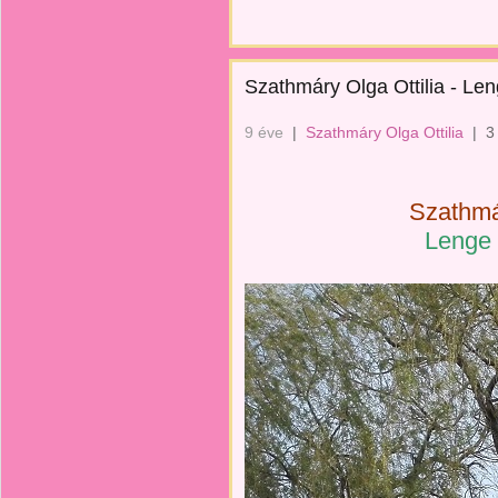
Szathmáry Olga Ottilia - Len
9 éve
|
Szathmáry Olga Ottilia
|
3
Szathmár
Lenge 