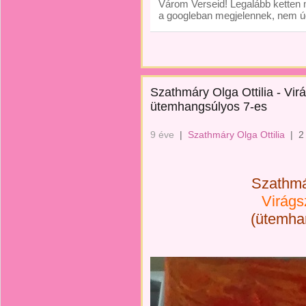
Várom Verseid! Legalább ketten m
a googleban megjelennek, nem úgy
Szathmáry Olga Ottilia - Vir
ütemhangsúlyos 7-es
9 éve
|
Szathmáry Olga Ottilia
|
2
Szathmár
Virágs
(ütemha