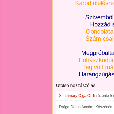
Karod ölelésre
Szívemből 
Hozzád s
Gondolata
Szám csak
Megpróbálta
Fohászkodom
Elég volt má
Harangzúgás 
Utolsó hozzászólás
Szathmáry Olga Ottilia
üzente
9 
Drága-Drága Annám! Köszönöm