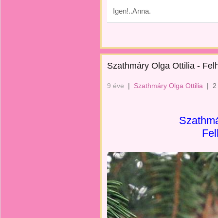
Igen!..Anna.
Szathmáry Olga Ottilia - Fel
9 éve
|
Szathmáry Olga Ottilia
|
2
Szathmár
Fel