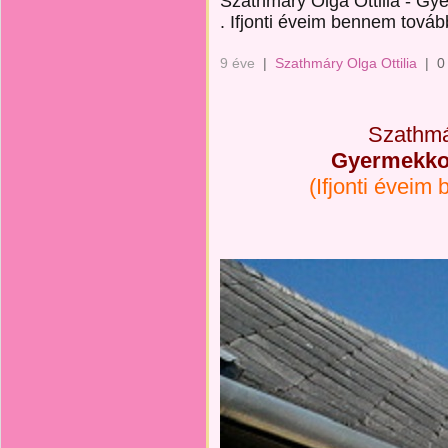
Szathmáry Olga Ottilia - G
. Ifjonti éveim bennem továb
9 éve
|
Szathmáry Olga Ottilia
|
0
Szathmár
Gyermekko
(Ifjonti éveim