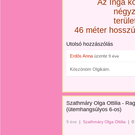
Az Ingá k
négyz
terüle
46 méter hosszú
Utolsó hozzászólás
Erdős Anna
üzente
9 éve
Köszönöm Olgikám.
Szathmáry Olga Ottilia - Ra
(ütemhangsúlyos 6-os)
9 éve
|
Szathmáry Olga Ottilia
|
0