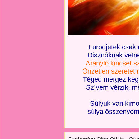
Fürödjetek csak 
Disznóknak vetne
Aranyló kincset s
Önzetlen szeretet n
Téged mérgez keg
Szívem vérzik, mer
Súlyuk van kimo
súlya összenyom 