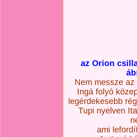
az Orion csill
áb
Nem messze az I
Ingá folyó közep
legérdekesebb régé
Tupi nyelven It
n
ami lefordí