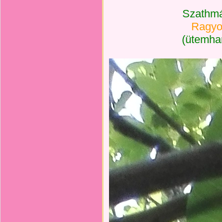
Szathmár
Ragyo
(ütemha