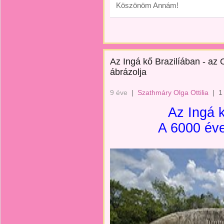
Köszönöm Annám!
Az Ingá kő Brazilíában - az O
ábrázolja
9 éve
|
Szathmáry Olga Ottilia
|
1
Az Ingá k
A 6000 éve