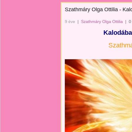
Szathmáry Olga Ottilia - Ka
9 éve
|
Szathmáry Olga Ottilia
|
0
Kalodába
Szathmár