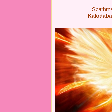
Szathmár
Kalodába