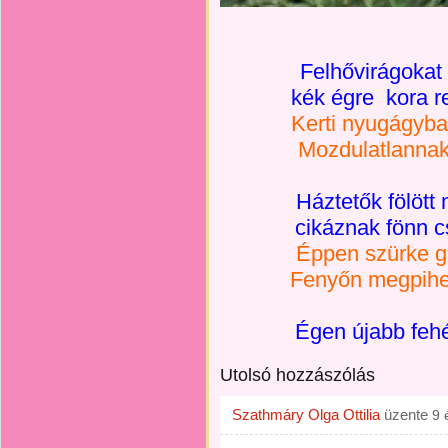
Felhővirágokat 
kék égre kora re
Kerti nyugágyb
Mozdulatlannak t
Háztetők fölött
cikáznak fönn 
Éppen szürke ga
Fenyőn megpihen
Égen újabb fehér
Utolsó hozzászólás
Szathmáry Olga Ottilia
üzente
9 