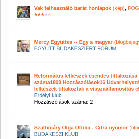
Vak felhasználó barát honlapok
(kép)
,
FOG
Mercy Együttes -- Egy a magyar
(blogbejeg
EGYÜTT BUDAKESZIÉRT FÓRUM
Református lelkészek csendes tiltakozása
száma1808 Hozzászólások16 Udvarhelyszé
lelkészek tiltakoztak a visszaállamosítás e
Erdélyi klub
Hozzászólások száma: 2
Szathmáry Olga Ottilia - Cifra nyomor
(blo
BUDAKESZI KLUB