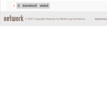
1
2
következő
utolsó
© 2007 Copyright Network.hu Minden jog fenntartva.
Impress