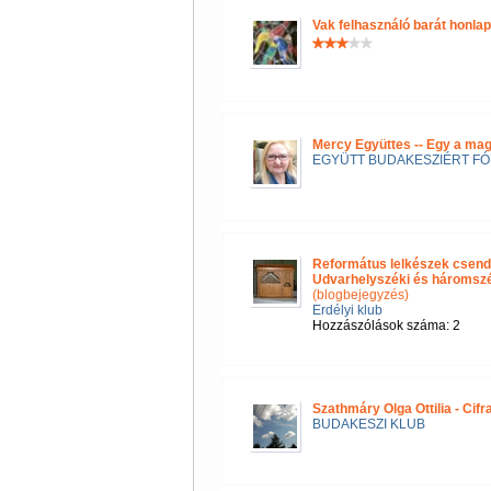
Vak felhasználó barát honla
Mercy Együttes -- Egy a ma
EGYÜTT BUDAKESZIÉRT F
Református lelkészek csend
Udvarhelyszéki és háromszéki
(blogbejegyzés)
Erdélyi klub
Hozzászólások száma: 2
Szathmáry Olga Ottilia - Cif
BUDAKESZI KLUB