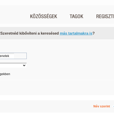
 Szeretnéd kibővíteni a keresésed
más tartalmakra is
?
égekben
Név szerint