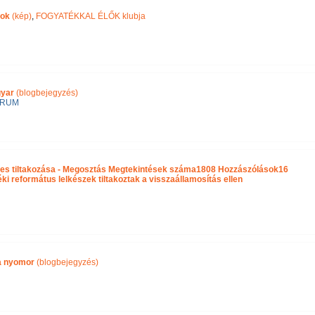
pok
(kép)
,
FOGYATÉKKAL ÉLŐK klubja
gyar
(blogbejegyzés)
ÓRUM
es tiltakozása - Megosztás Megtekintések száma1808 Hozzászólások16
 református lelkészek tiltakoztak a visszaállamosítás ellen
ra nyomor
(blogbejegyzés)