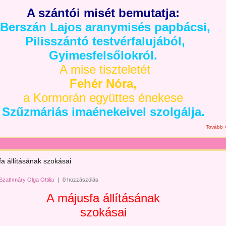
A szántói misét bemutatja:
Berszán Lajos aranymisés papbácsi,
Pilisszántó testvérfalujából,
Gyimesfelsőlokról.
A mise tiszteletét
Fehér Nóra,
a Kormorán együttes énekese
Szűzmáriás imaénekeivel szolgálja.
Tovább
a állításának szokásai
Szathmáry Olga Ottilia
|
0 hozzászólás
A májusfa állításának
szokásai