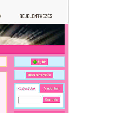
Új hír
Hírek szerkesztése
Közösségben
Mindenben