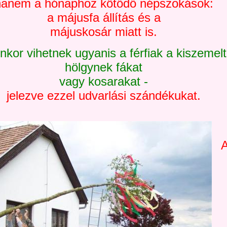
hanem a hónaphoz kötődő népszokások:
a májusfa állítás és a
májuskosár miatt is.
enkor vihetnek ugyanis a férfiak a kiszemelt
hölgynek fákat
vagy kosarakat -
jelezve ezzel udvarlási szándékukat.