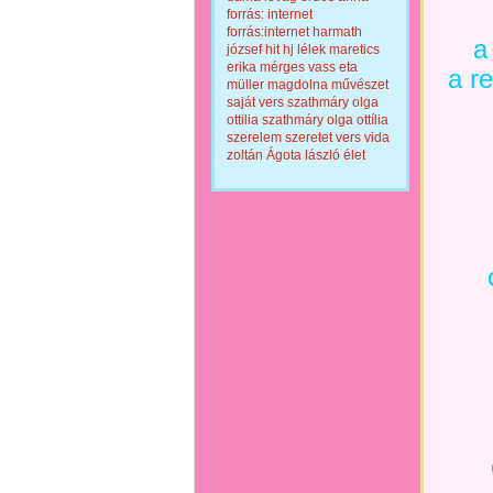
forrás: internet
forrás:internet
harmath
a
józsef
hit
hj
lélek
maretics
erika
mérges vass eta
a re
müller magdolna
művészet
saját vers
szathmáry olga
ottilia
szathmáry olga ottília
szerelem
szeretet
vers
vida
zoltán
Ágota lászló
élet