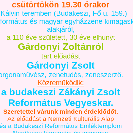
csütörtökön 19.30 órakor
 Kálvin-teremben (Budakeszi, Fő u. 159.)
formátus és magyar egyházzene kimagasl
alakjáról,
a 110 éve született, 30 éve elhunyt
Gárdonyi Zoltánról
tart előadást
Gárdonyi Zsolt
orgonaművész, zenetudós, zeneszerző.
Közreműködik:
a budakeszi Zákányi Zsolt
Református Vegyeskar.
Szeretettel várunk minden érdeklődőt.
Az előadást a Nemzeti Kulturális Alap
és a Budakeszi Református Emléktemplom