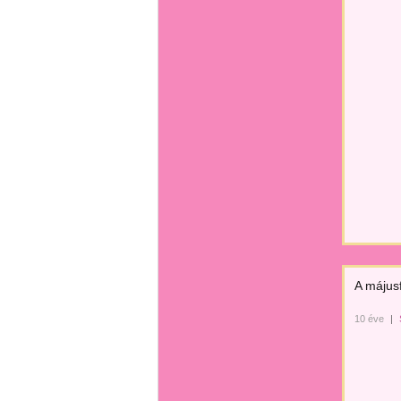
A májusf
10 éve
|