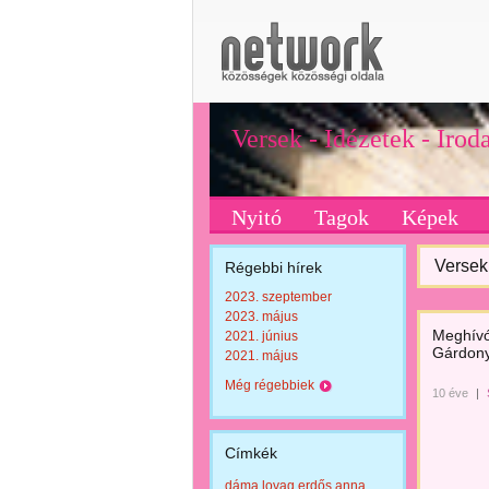
Versek - Idézetek - Iro
Nyitó
Tagok
Képek
Versek 
Régebbi hírek
2023. szeptember
2023. május
Meghívó
2021. június
Gárdony
2021. május
Még régebbiek
10 éve
|
Címkék
dáma lovag erdős anna