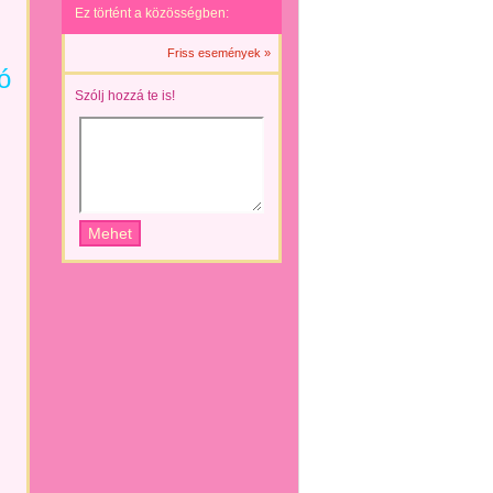
Ez történt a közösségben:
Friss események »
ó
Szólj hozzá te is!