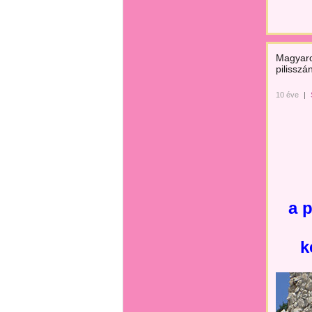
Magyaro
pilissz
10 éve
|
a 
k