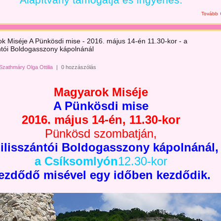
Alapítvány támogatja és ingyenes.
Tovább
k Miséje A Pünkösdi mise - 2016. május 14-én 11.30-kor - a
ántói Boldogasszony kápolnánál
Szathmáry Olga Ottilia
|
0 hozzászólás
Magyarok Miséje
A Pünkösdi mise
2016. május 14-én, 11.30-kor
Pünkösd szombatján,
pilisszántói Boldogasszony kápolnánál,
a Csíksomlyón
12.30-kor
ezdődő misével egy időben kezdődik.