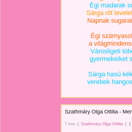
Égi madarak su
Sárga rőt levele
Napnak sugarai 
Égi szárnyasok
a világmindens
Városligeti tó
gyermekeiket sé
Sárga hasú kék
verebek hangos
Szathmáry Olga Ottilia - M
7 éve
|
Szathmáry Olga Ottilia
|
1