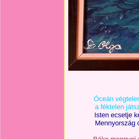
Óceán végtelen
a féktelen ját
Isten ecsetje k
Mennyország óc