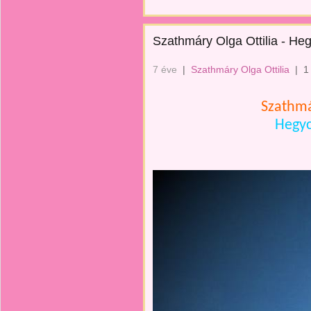
Szathmáry Olga Ottilia - H
7 éve
|
Szathmáry Olga Ottilia
|
1
Szathmá
Hegy