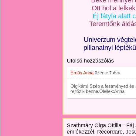
Béke mennyei 
Ott hol a lelke
Éj fátyla alatt 
Teremtőnk áldás
Univerzum végtele
pillanatnyi lépték
Utolsó hozzászólás
Erdős Anna
üzente
7 éve
Olgikám! Szép a festményed és 
rejtőzik benne.Ölellek:Anna.
Szathmáry Olga Ottilia - Fáj
emlékezzél, Recordare, Jesu