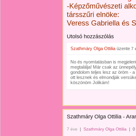
-Képzőművészeti alko
társszűri elnöke:
Veress Gabriella és 
Utolsó hozzászólás
Szathmáry Olga Ottilia
üzente
7 
No és nyomtatásban is megjelent, 
megtalálja! Már csak az ünnepély
gondolom teljes lesz az öröm - a 
ott lesznek és elmondják versüke
köszönöm Jolikám!
Szathmáry Olga Ottilia - Ar
7 éve
|
Szathmáry Olga Ottilia
|
0