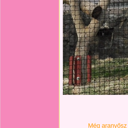
Még aranyősz 