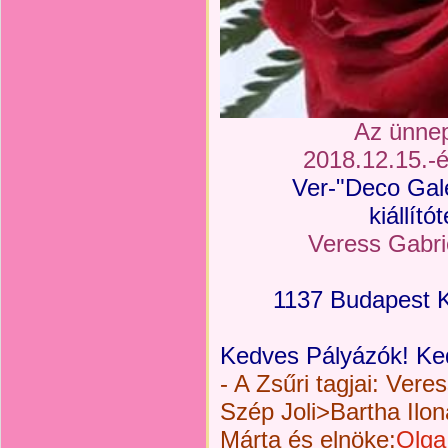
Az ünnep
2018.12.15.-é
Ver-"Deco Galé
kiállít
Veress Gabrie
1137 Budapest K
K
edves Pályázók! Ke
-
A Zsűri tagjai: Vere
Szép Joli>Bartha Il
Márta és elnöke:
Olga