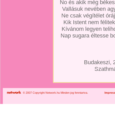
No és akik még békes
Vallásuk nevében agy
Ne csak végítélet órá
Kik Istent nem félite
Kívánom legyen teliho
Nap sugara éltesse b
Budakeszi, 
Szathmár
© 2007 Copyright Network.hu Minden jog fenntartva.
Impres