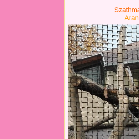
Szathmár
Aran