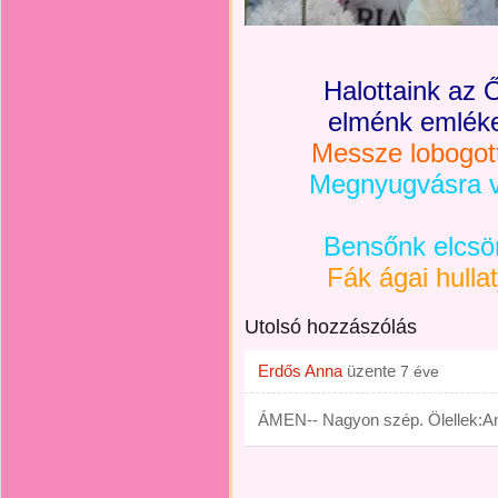
Halottaink az 
elménk emléke
Messze lobogott
Megnyugvásra vá
Bensőnk elcsö
Fák ágai hullat
Utolsó hozzászólás
Erdős Anna
üzente
7 éve
ÁMEN-- Nagyon szép. Ölellek:A