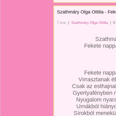
Szathmáry Olga Ottilia - Fek
7 éve
|
Szathmáry Olga Ottilia
|
0
Szathmár
Fekete nappa
Fekete nappa
Virrasztanak é
Csak az esthajnal
Gyertyafényben 
Nyugalom nyara 
Urnákból hiány
Sírokból menekü