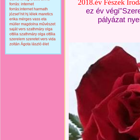
2018.év Fészek Irod
forrás: internet
ez év végi"Szer
forrás:internet
harmath
józsef
hit
hj
lélek
maretics
pályázat nyer
erika
mérges vass eta
müller magdolna
művészet
saját vers
szathmáry olga
ottilia
szathmáry olga ottília
szerelem
szeretet
vers
vida
zoltán
Ágota lászló
élet