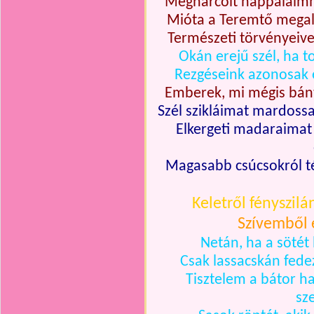
Megharcolt nappalaimma
Mióta a Teremtő megalk
Természeti törvényeive
Okán erejű szél, ha 
Rezgéseink azonosak 
Emberek, mi mégis bánt
Szél szikláimat mardoss
Elkergeti madaraimat
Magasabb csúcsokról té
Keletről fényszilá
Szívemből 
Netán, ha a söté
Csak lassacskán fede
Tisztelem a bátor hav
sz