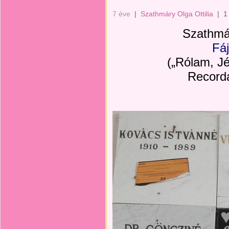
7 éve
|
Szathmáry Olga Ottilia
|
1
Szathmár
Fáj
(„Rólam, J
Recorda