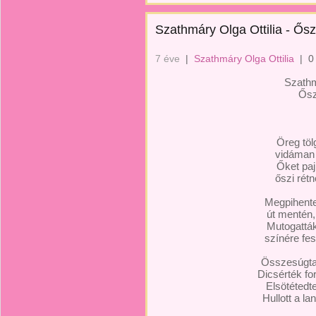
Szathmáry Olga Ottilia - Ős
7 éve
|
Szathmáry Olga Ottilia
|
0
Szathm
Ősz
Öreg töl
vidáman 
Őket paj
őszi rétn
Megpihent
út mentén,
Mutogattá
színére fes
Összesúgtak
Dicsérték f
Elsötétedte
Hullott a l