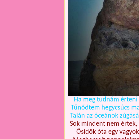
Ha meg tudnám érteni a
Tűnődtem hegycsúcs m
Talán az óceánok zúgásá
Sok mindent nem értek, c
Ősidők óta egy vagyo