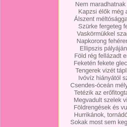
Nem maradhatnak t
Kapzsi élők még a
Álszent méltósággal
Szürke fergeteg fe
Vaskörmükkel szag
Napkorong fehéren 
Ellipszis pályáján 
Föld rég fellázadt 
Feketén fekete gle
Tengerek vizét tápl
Ivóvíz hiányától 
Csendes-óceán mél
Tetézik az erőfitog
Megvadult szelek v
Földrengések és vu
Hurrikánok, tornádó
Sokak most sem ke