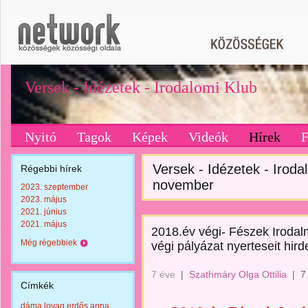
Versek - Idézetek - Irodalomi Klub
Nyitó
Tagok
Képek
Videók
Hírek
Versek - Idézetek - Irodal
Régebbi hírek
november
2023. szeptember
2023. május
2021. június
2021. május
2018.év végi- Fészek Irodal
Még régebbiek
végi pályázat nyerteseit hir
7 éve
|
Szathmáry Olga Ottilia
|
7
Címkék
dáma lovag erdős anna