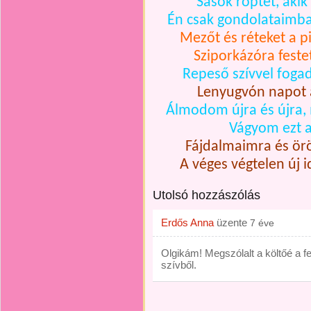
Sasok röptét, aki
Én csak gondolataimba
Mezőt és réteket a p
Sziporkázóra fest
Repeső szívvel foga
Lenyugvón napot a
Álmodom újra és újra,
Vágyom ezt a
Fájdalmaimra és ö
A véges végtelen új 
Utolsó hozzászólás
Erdős Anna
üzente
7 éve
Olgikám! Megszólalt a költőé a 
szívből.